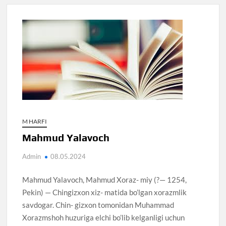
M HARFI
Mahmud Yalavoch
Admin
08.05.2024
Mahmud Yalavoch, Mahmud Xoraz- miy (?— 1254,
Pekin) — Chingizxon xiz- matida bo’lgan xorazmlik
savdogar. Chin- gizxon tomonidan Muhammad
Xorazmshoh huzuriga elchi bo’lib kelganligi uchun