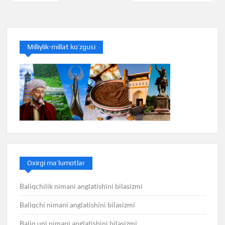
menyusi
Milliylik-millat ko’zgusi
Oxirgi ma’lumotlar
Baliqchilik nimani anglatishini bilasizmi
Baliqchi nimani anglatishini bilasizmi
Baliq uni nimani anglatishini bilasizmi