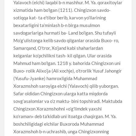
Yalavoch (elchi) laqabi b-n mashhur. M. Ya. qoraxitoylar
xizmatida ham bo’lgan (1211). Chingizxon savdo-
sotiqqa kat- ta e’tibor berib, karvon yo’llarining
bexatarligini ta’minlash b-n birga musulmon
savdogarlariga hurmati ba- Land bo’lgan. Shu tufayli
Mo’g’ulistonga kelib savdo qilganlar orasida Buxo- ro,
Samarqand, O’tror, Xo’jand kabi shaharlardan
kelganlar ko’pchilikni tash- kil qilgan. Ular orasida
Mahmud ham bo’lgan. 1218 y. bahorida Chingizxon uni
Buxo- rolik Alixo’ja (Ali xochje), o’trorlik Yusuf Jahongir
(Yusufu-Jyanke) hamroxligida Muhammad
Xorazmshoh saroyiga elchi (Yalavoch) qilib yuborgan.
Safar oldidan Chingizxon ularga katta miqdorda
sovg’asalomlar va o’z maktu- bini topshiradi. Maktubda
Chingizxon Xorazmshohni «o’g’limdek yaxshi
ko’raman» deb ta’kidlab uni itoatga chaqirgan. M. Ya.
boshchiligidagi elchilar Buxoroda Muhammad
Xorazmshoh b-n uchrashib, unga Chingizxonning