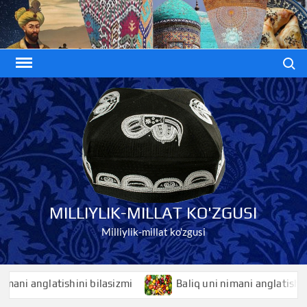
Skip
to
content
Search
MILLIYLIK-MILLAT KO'ZGUSI
Milliylik-millat ko'zgusi
anglatishini bilasizmi
Baliq uni nimani anglatishini bila