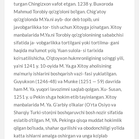
turgan Chingizxon vafot etgan. 1238 y. Buxoroda
Mahmud Torobiy qo’zg’oloni bo’lgan. Chig’atoy
qo’zg’olonda M.Ya.ni ayb- dor deb topib, uni
javobgarlikka tor- tish uchun Xitoyga jo’natgan. Xitoy
manbalarida M.Ya.ni Torobiy qo’zg’olonining sababchisi
sifatida ja- vobgarlikka tortilgani yoki tortilma- gani
haqida ma’lumot yo’q. Yuan sulola- si tarixida
ko’rsatilishicha, O’qtoyxon hukmronligining so’nggi yili,
ya’ni 1241 y. 10-oyida M. Ya.ga Xitoy aholisining
ma’muriy ishlarini boshqarish vazi- fasi yuklatilgan.
Guyukxon (1246-48) va Munke (1251 — 59) davrida
ham M. Ya. yuqori lavozimni saqlab qolgan. Xu- Susan,
1251 y. u Pekin sh.ga hokim etib tayinlangan. Xitoy
manbalarida M. Ya. G’arbiy o’lkalar (O’rta Osiyo va
Sharqiy Turki-ston)ni boshqaruvchi bosh nozir sifatida
eslatib o’tilgan. M, YA. Pekinga qisqa muddat hokimlik
qilgan bo’lsada, shahar qurilishi va obodonchiligi yo’lida
katta ishlarni amalga oshirgan va unga ko’plab