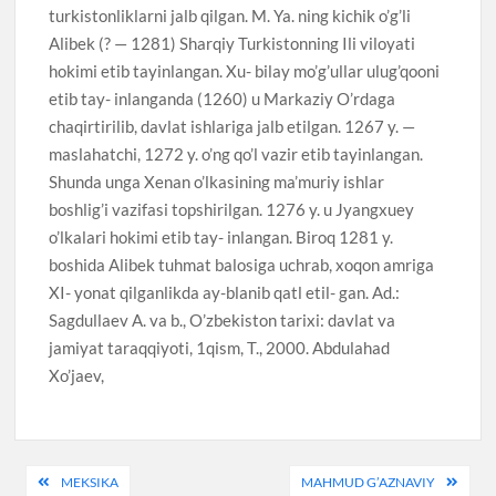
turkistonliklarni jalb qilgan. M. Ya. ning kichik o’g’li
Alibek (? — 1281) Sharqiy Turkistonning Ili viloyati
hokimi etib tayinlangan. Xu- bilay mo’g’ullar ulug’qooni
etib tay- inlanganda (1260) u Markaziy O’rdaga
chaqirtirilib, davlat ishlariga jalb etilgan. 1267 y. —
maslahatchi, 1272 y. o’ng qo’l vazir etib tayinlangan.
Shunda unga Xenan o’lkasining ma’muriy ishlar
boshlig’i vazifasi topshirilgan. 1276 y. u Jyangxuey
o’lkalari hokimi etib tay- inlangan. Biroq 1281 y.
boshida Alibek tuhmat balosiga uchrab, xoqon amriga
XI- yonat qilganlikda ay-blanib qatl etil- gan. Ad.:
Sagdullaev A. va b., O’zbekiston tarixi: davlat va
jamiyat taraqqiyoti, 1qism, T., 2000. Abdulahad
Xo’jaev,
Post
MEKSIKA
MAHMUD G’AZNAVIY