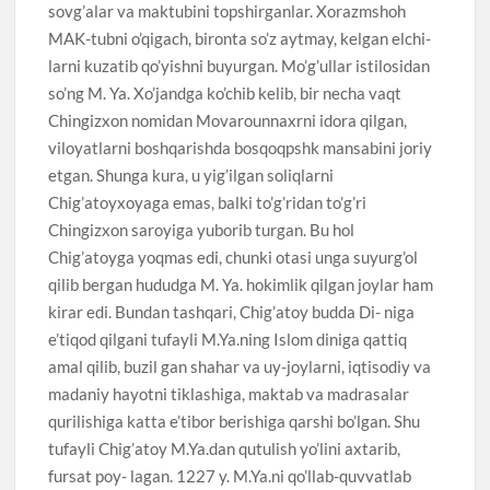
sovg’alar va maktubini topshirganlar. Xorazmshoh
MAK-tubni o’qigach, bironta so’z aytmay, kelgan elchi-
larni kuzatib qo’yishni buyurgan. Mo’g’ullar istilosidan
so’ng M. Ya. Xo’jandga ko’chib kelib, bir necha vaqt
Chingizxon nomidan Movarounnaxrni idora qilgan,
viloyatlarni boshqarishda bosqoqpshk mansabini joriy
etgan. Shunga kura, u yig’ilgan soliqlarni
Chig’atoyxoyaga emas, balki to’g’ridan to’g’ri
Chingizxon saroyiga yuborib turgan. Bu hol
Chig’atoyga yoqmas edi, chunki otasi unga suyurg’ol
qilib bergan hududga M. Ya. hokimlik qilgan joylar ham
kirar edi. Bundan tashqari, Chig’atoy budda Di- niga
e’tiqod qilgani tufayli M.Ya.ning Islom diniga qattiq
amal qilib, buzil gan shahar va uy-joylarni, iqtisodiy va
madaniy hayotni tiklashiga, maktab va madrasalar
qurilishiga katta e’tibor berishiga qarshi bo’lgan. Shu
tufayli Chig’atoy M.Ya.dan qutulish yo’lini axtarib,
fursat poy- lagan. 1227 y. M.Ya.ni qo’llab-quvvatlab