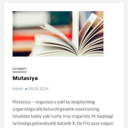
M HARFI
Mutasiya
Admin
08.05.2024
Mutasiya — organizm u yoki bu belgilarining
o’zgarishiga olib keluvchi genetik materialning
to’satdan tabiiy yoki sun’iy irsiy o’zgarishi. M. haqidagi
ta’limotga gollandiyalik botanik X. De Friz asos solgan