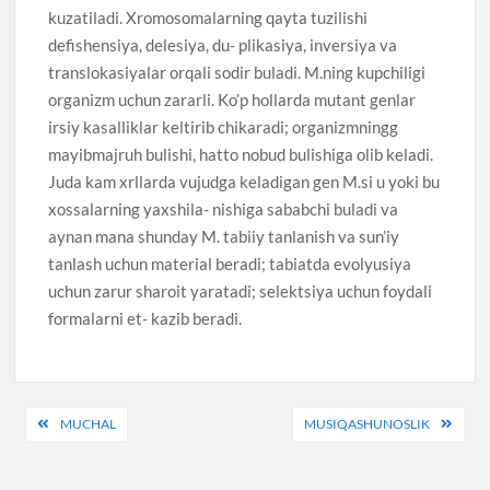
kuzatiladi. Xromosomalarning qayta tuzilishi
defishensiya, delesiya, du- plikasiya, inversiya va
translokasiyalar orqali sodir buladi. M.ning kupchiligi
organizm uchun zararli. Ko’p hollarda mutant genlar
irsiy kasalliklar keltirib chikaradi; organizmningg
mayibmajruh bulishi, hatto nobud bulishiga olib keladi.
Juda kam xrllarda vujudga keladigan gen M.si u yoki bu
xossalarning yaxshila- nishiga sababchi buladi va
aynan mana shunday M. tabiiy tanlanish va sun’iy
tanlash uchun material beradi; tabiatda evolyusiya
uchun zarur sharoit yaratadi; selektsiya uchun foydali
formalarni et- kazib beradi.
Post
MUCHAL
MUSIQASHUNOSLIK
menyusi