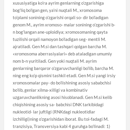
xususiyatiga ko’ra ayrim genlarning o’zgarishiga
bog’liq bo’lgan gen, ya’ni nuqtali M., xromosoma
to’plami sonining o’zgarishi orqali so- dir bo’ladigan
genom M., ayrim xromoso- malar sonining o’zgarishi b-
n bog’langan ane-uploidiya; xromosomaning qayta
tuzilishi orqali namoyon bo’ladigan seg- mentli M.
ajratiladi. Gen M.si dan tashqari qolgan barcha M.
«xromosoma aberrasiyalari» deb ataladigan umumiy
nom b-n yuritiladi. Gen yoki nuqtali M. ayrim
genlarning barqaror o’zgaruvchanligi bo’lib, barcha M.
ning eng ko’p qismini tashkil etadi. Gen M.si yangi irsiy
xromosomalar pay- do bo’lishining asosiy sababchisi
bo’lib, genlar xilma-xilligi va kombinativ
uzgaruvchanlikning asosi hisoblanadi. Gen M.si kelib
chiqishining asosiy sa- babchisi DNK tarkibidagi
nukleotid- lar juftligi (RNKdagi nukleotidlar
izchilligi)ning o’zgarishidan iborat. Bu toi-fadagi M.
tranzisiya, Transversiya kabi 4 guruhga bo’linadi: 1)