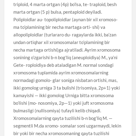
triploid, 4 marta ortgan (4p) bo’lsa, te- traploid, besh
marta ortgan (5 p) bulsa, pentaploid deyiladi.
Poliploidlar au- topoliploidlar (aynan bir xil xromoso-
ma to’plamining bir necha martaga orti- shi) va
allopoliploidlar (turlararo du- ragaylarda ikki, ba’zan
undan ortiqhar xil xromosomalar to’plamining bir
necha martaga ortishi)ga ajratiladi. Ayrim xromosoma
sonining o’zgarishi b-n bog’liq (aneuploidiya) M., ya’ni
Gete- roploidiya deb ataladigan M. normal sondagi
xromosoma tuplamida ayrim xromosomalarning
normadagi gomolo- glar soniga nisbatan ortishi, mas,
ikki gomolog urniga 3 ta bulishi (trisomiya, 2p+1) yoki
kamayishi — ikki gomolog Urniga bitta xromosoma
bo’lishi (mo- nosomiya, 2p—1) yoki juft xromosoma
bulmasligi (nullisomiya) tufayli kelib chiqadi.
Xromosomalarning qayta tuzilishi b-n bog’liq M. —
segmentli M.da xromo- somalar soni uzgarmaydi, lekin
bir yoki bir necha xromosomaning qayta tuzilishi