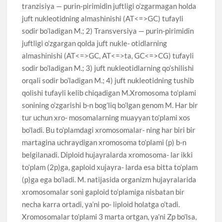
tranzisiya — purin-pirimidin juftligi o’zgarmagan holda
juft nukleotidning almashinishi (AT<=>GC) tufayli
sodir bo’ladigan M.; 2) Transversiya — purin-pirimidin
juftligi o’zgargan qolda juft nukle- otidlarning
almashinishi (AT<=>GC, AT<=>ta, GC<=>CG) tufayli
sodir bo’ladigan M.; 3) juft nukleotidlarning qo’shilishi
orqali sodir bo’ladigan M.; 4) juft nukleotidning tushib
qolishi tufayli kelib chiqadigan M.Xromosoma to’plami
sonining o’zgarishi b-n bog’liq bo’lgan genom M. Har bir
tur uchun xro- mosomalarning muayyan to’plami xos
bo’ladi. Bu to’plamdagi xromosomalar- ning har biri bir
martagina uchraydigan xromosoma to’plami (p) b-n
belgilanadi. Diploid hujayralarda xromosoma- lar ikki
to’plam (2p)ga, gaploid xujayra- larda esa bitta to’plam
(p)ga ega bo’ladi. M. natijasida organizm hujayralarida
xromosomalar soni gaploid to’plamiga nisbatan bir
necha karra ortadi, ya’ni po- liploid holatga o’tadi.
Xromosomalar to’plami 3 marta ortgan, ya’ni Zp bo’lsa,