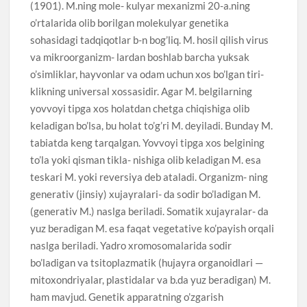
(1901). M.ning mole- kulyar mexanizmi 20-a.ning
o’rtalarida olib borilgan molekulyar genetika
sohasidagi tadqiqotlar b-n bog’liq. M. hosil qilish virus
va mikroorganizm- lardan boshlab barcha yuksak
o’simliklar, hayvonlar va odam uchun xos bo’lgan tiri-
klikning universal xossasidir. Agar M. belgilarning
yovvoyi tipga xos holatdan chetga chiqishiga olib
keladigan bo’lsa, bu holat to’g’ri M. deyiladi. Bunday M.
tabiatda keng tarqalgan. Yovvoyi tipga xos belgining
to’la yoki qisman tikla- nishiga olib keladigan M. esa
teskari M. yoki reversiya deb ataladi. Organizm- ning
generativ (jinsiy) xujayralari- da sodir bo’ladigan M.
(generativ M.) naslga beriladi. Somatik xujayralar- da
yuz beradigan M. esa faqat vegetative ko’payish orqali
naslga beriladi. Yadro xromosomalarida sodir
bo’ladigan va tsitoplazmatik (hujayra organoidlari —
mitoxondriyalar, plastidalar va b.da yuz beradigan) M.
ham mavjud. Genetik apparatning o’zgarish