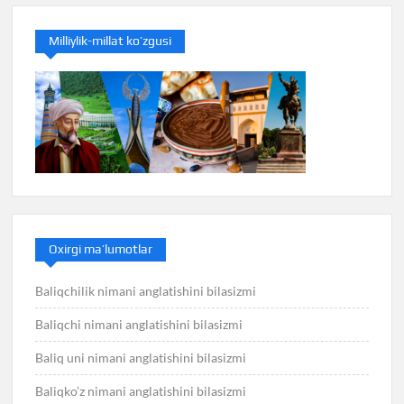
Milliylik-millat ko’zgusi
Oxirgi ma’lumotlar
Baliqchilik nimani anglatishini bilasizmi
Baliqchi nimani anglatishini bilasizmi
Baliq uni nimani anglatishini bilasizmi
Baliqko’z nimani anglatishini bilasizmi