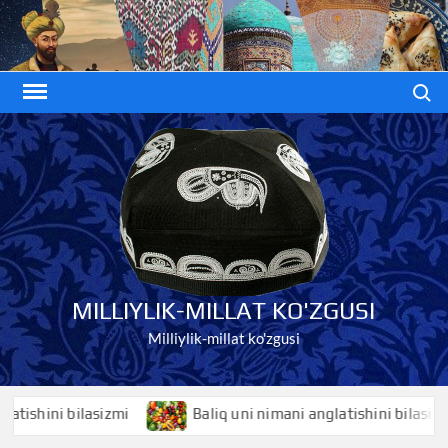
Skip
to
content
Search
MILLIYLIK-MILLAT KO'ZGUSI
Milliylik-millat ko'zgusi
hini bilasizmi
Baliq uni nimani anglatishini bilasizmi