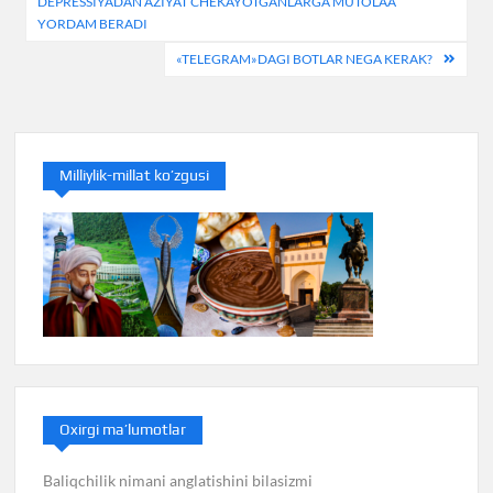
DEPRESSIYADAN AZIYAT CHEKAYOTGANLARGA MUTOLAA
menyusi
YORDAM BERADI
«TELEGRAM»DAGI BOTLAR NEGA KERAK?
Milliylik-millat ko’zgusi
Oxirgi ma’lumotlar
Baliqchilik nimani anglatishini bilasizmi