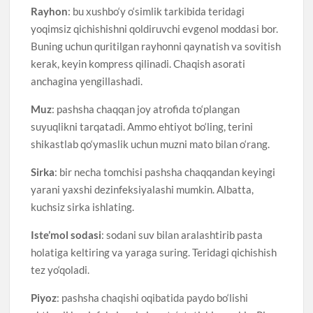
Rayhon
: bu xushbo‘y o‘simlik tarkibida teridagi
yoqimsiz qichishishni qoldiruvchi evgenol moddasi bor.
Buning uchun quritilgan rayhonni qaynatish va sovitish
kerak, keyin kompress qilinadi. Chaqish asorati
anchagina yengillashadi.
Muz
: pashsha chaqqan joy atrofida to‘plangan
suyuqlikni tarqatadi. Ammo ehtiyot bo‘ling, terini
shikastlab qo‘ymaslik uchun muzni mato bilan o‘rang.
Sirka
: bir necha tomchisi pashsha chaqqandan keyingi
yarani yaxshi dezinfeksiyalashi mumkin. Albatta,
kuchsiz sirka ishlating.
Iste’mol sodasi
: sodani suv bilan aralashtirib pasta
holatiga keltiring va yaraga suring. Teridagi qichishish
tez yo‘qoladi.
Piyoz
: pashsha chaqishi oqibatida paydo bo‘lishi