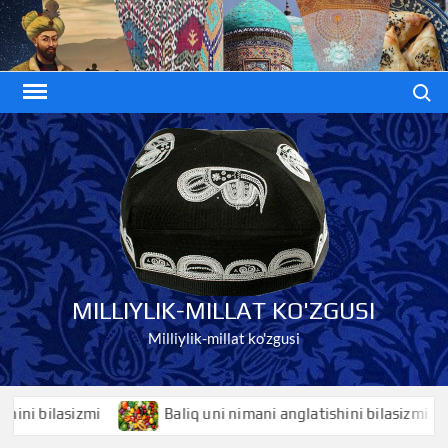
Skip
to
content
Search
MILLIYLIK-MILLAT KO'ZGUSI
Milliylik-millat ko'zgusi
bilasizmi
Baliq uni nimani anglatishini bilasizmi