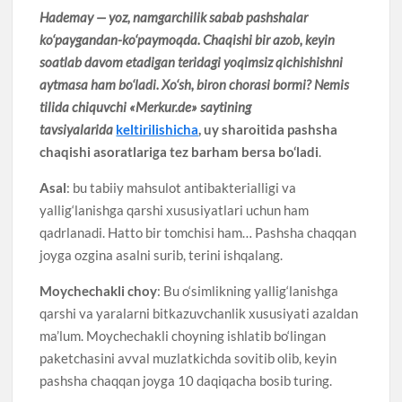
Hademay — yoz, namgarchilik sabab pashshalar
ko‘paygandan-ko‘paymoqda. Chaqishi bir azob, keyin
soatlab davom etadigan teridagi yoqimsiz qichishishni
aytmasa ham bo‘ladi. Xo‘sh, biron chorasi bormi? Nemis
tilida chiquvchi «Merkur.de» saytining
tavsiyalarida
keltirilishicha
, uy sharoitida pashsha
chaqishi asoratlariga tez barham bersa bo‘ladi
.
Asal
: bu tabiiy mahsulot antibakterialligi va
yallig‘lanishga qarshi xususiyatlari uchun ham
qadrlanadi. Hatto bir tomchisi ham… Pashsha chaqqan
joyga ozgina asalni surib, terini ishqalang.
Moychechakli choy
: Bu o‘simlikning yallig‘lanishga
qarshi va yaralarni bitkazuvchanlik xususiyati azaldan
ma’lum. Moychechakli choyning ishlatib bo‘lingan
paketchasini avval muzlatkichda sovitib olib, keyin
pashsha chaqqan joyga 10 daqiqacha bosib turing.