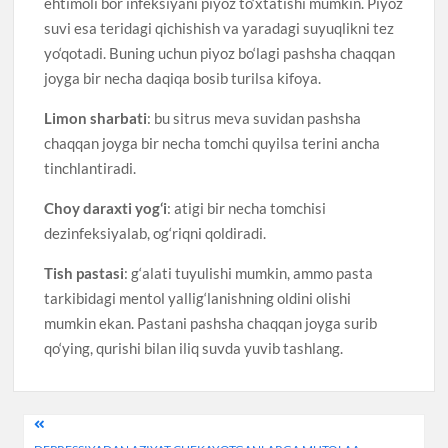
ehtimoli bor infeksiyani piyoz to‘xtatishi mumkin. Piyoz
suvi esa teridagi qichishish va yaradagi suyuqlikni tez
yo‘qotadi. Buning uchun piyoz bo‘lagi pashsha chaqqan
joyga bir necha daqiqa bosib turilsa kifoya.
Limon sharbati
: bu sitrus meva suvidan pashsha
chaqqan joyga bir necha tomchi quyilsa terini ancha
tinchlantiradi.
Choy daraxti yog‘i
: atigi bir necha tomchisi
dezinfeksiyalab, og‘riqni qoldiradi.
Tish pastasi
: g‘alati tuyulishi mumkin, ammo pasta
tarkibidagi mentol yallig‘lanishning oldini olishi
mumkin ekan. Pastani pashsha chaqqan joyga surib
qo‘ying, qurishi bilan iliq suvda yuvib tashlang.
Post