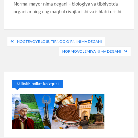
Norma, mayor nima degani – biologiya va tibbiyotda
organizmning eng maqbul rivojlanishi va ishlab turishi.
Post
NOGTEVOYE LOJE, TIRNOQ O’RNI NIMA DEGANI
menyusi
NORMOVOLEMIYA NIMA DEGANI
Milliylik-millat ko’zgusi