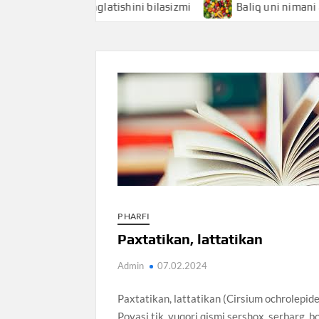
hi nimani anglatishini bilasizmi
Baliq uni nimani anglati
P HARFI
Paxtatikan, lattatikan
Admin
07.02.2024
Paxtatikan, lattatikan (Cirsium ochrolepide
Poyasi tik, yuqori qismi sershox, serbarg, b