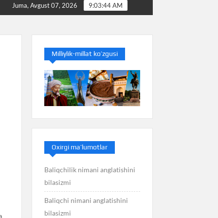
Baliq nimani anglatishini bilasizmi
Balans nimani a
Juma, Avgust 07, 2026
9:03:44 AM
Milliylik-millat ko’zgusi
Oxirgi ma’lumotlar
Baliqchilik nimani anglatishini
bilasizmi
Baliqchi nimani anglatishini
bilasizmi
a