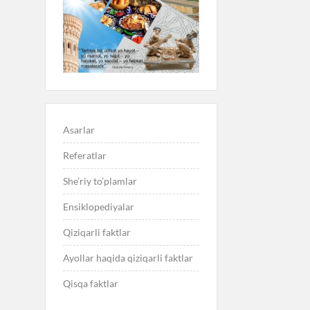
Asarlar
Referatlar
She’riy to’plamlar
Ensiklopediyalar
Qiziqarli faktlar
Ayollar haqida qiziqarli faktlar
Qisqa faktlar