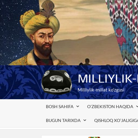
Skip
to
content
MILLIYLIK
Milliylik-millat ko'zgusi
BOSH SAHIFA
O’ZBEKISTON HAQIDA
BUGUN TARIXDA
QISHLOQ XO’JALIGI