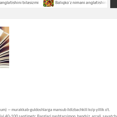
shini bilasizmi
Baliqko’z nimani anglatishini bilasizmi
um) — murakkab-guldoshlarga mansub ildizbachkili ko’p yillik o’t.
o’yi 40-100 santimetr. Barglari nashtarsimon, bandsiz, arrali, savatch