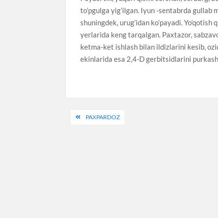
to’pgulga yig’ilgan. Iyun -sentabrda gullab m
shuningdek, urug’idan ko’payadi. Yo’qotish 
yerlarida keng tarqalgan. Paxtazor, sabzavot
ketma-ket ishlash bilan ildizlarini kesib, o
ekinlarida esa 2,4-D gerbitsidlarini purkash
Post
PAXPARDOZ
menyusi