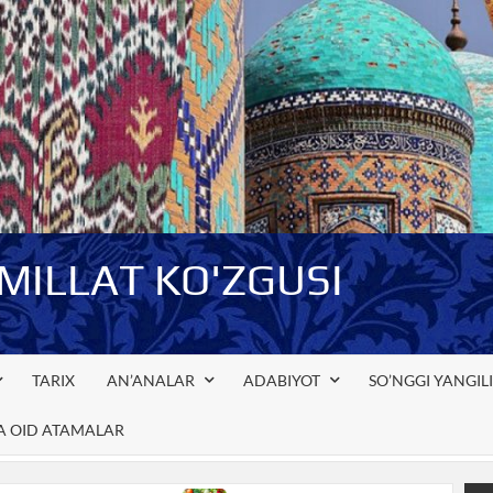
-MILLAT KO'ZGUSI
TARIX
AN’ANALAR
ADABIYOT
SO’NGGI YANGIL
GA OID ATAMALAR