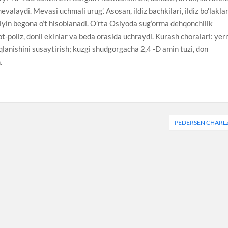
evalaydi. Mevasi uchmali urug’. Asosan, ildiz bachkilari, ildiz bo’laklar
qiyin begona o’t hisoblanadi. O’rta Osiyoda sug’orma dehqonchilik
-poliz, donli ekinlar va beda orasida uchraydi. Kurash choralari: yer
ziqlanishini susaytirish; kuzgi shudgorgacha 2,4 -D amin tuzi, don
.
PEDERSEN CHARL