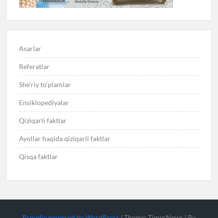
Asarlar
Referatlar
She’riy to’plamlar
Ensiklopediyalar
Qiziqarli faktlar
Ayollar haqida qiziqarli faktlar
Qisqa faktlar
Proudly powered by WordPress
|
Theme: TimesNews
|
By