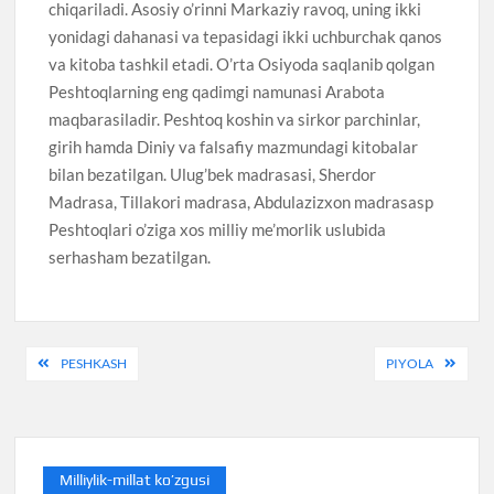
chiqariladi. Asosiy o’rinni Markaziy ravoq, uning ikki
yonidagi dahanasi va tepasidagi ikki uchburchak qanos
va kitoba tashkil etadi. O’rta Osiyoda saqlanib qolgan
Peshtoqlarning eng qadimgi namunasi Arabota
maqbarasiladir. Peshtoq koshin va sirkor parchinlar,
girih hamda Diniy va falsafiy mazmundagi kitobalar
bilan bezatilgan. Ulug’bek madrasasi, Sherdor
Madrasa, Tillakori madrasa, Abdulazizxon madrasasp
Peshtoqlari o’ziga xos milliy me’morlik uslubida
serhasham bezatilgan.
Post
PESHKASH
PIYOLA
menyusi
Milliylik-millat ko’zgusi