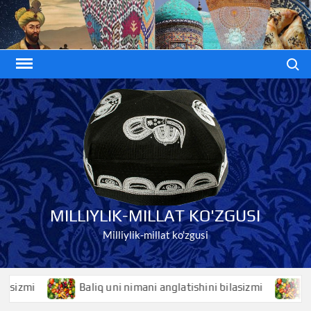
Skip
to
content
Search
MILLIYLIK-MILLAT KO'ZGUSI
Milliylik-millat ko'zgusi
zmi
Baliq uni nimani anglatishini bilasizmi
Baliqk