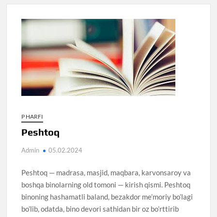
P HARFI
Peshtoq
Admin
05.02.2024
Peshtoq — madrasa, masjid, maqbara, karvonsaroy va
boshqa binolarning old tomoni — kirish qismi. Peshtoq
binoning hashamatli baland, bezakdor me’moriy bo’lagi
bo’lib, odatda, bino devori sathidan bir oz bo’rttirib