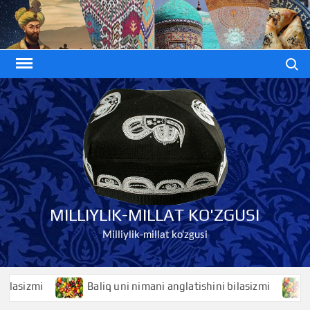
Skip
to
content
Search
MILLIYLIK-MILLAT KO'ZGUSI
Milliylik-millat ko'zgusi
izmi
Baliq uni nimani anglatishini bilasizmi
Bali