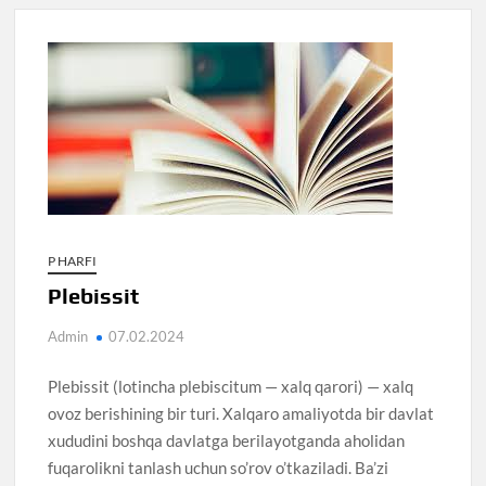
P HARFI
Plebissit
Admin
07.02.2024
Plebissit (lotincha plebiscitum — xalq qarori) — xalq
ovoz berishining bir turi. Xalqaro amaliyotda bir davlat
xududini boshqa davlatga berilayotganda aholidan
fuqarolikni tanlash uchun so’rov o’tkaziladi. Ba’zi