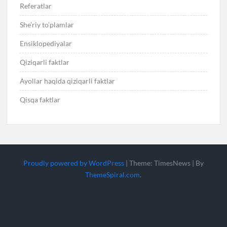
Referatlar
She’riy to’plamlar
Ensiklopediyalar
Qiziqarli faktlar
Ayollar haqida qiziqarli faktlar
Qisqa faktlar
Proudly powered by WordPress
|
Theme: TimesNews
|
By
ThemeSpiral.com
.