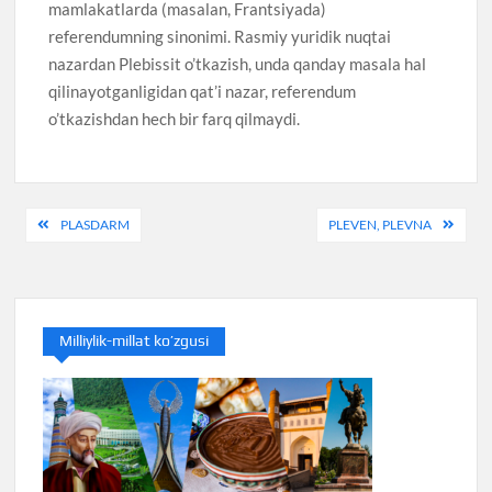
mamlakatlarda (masalan, Frantsiyada)
referendumning sinonimi. Rasmiy yuridik nuqtai
nazardan Plebissit o’tkazish, unda qanday masala hal
qilinayotganligidan qat’i nazar, referendum
o’tkazishdan hech bir farq qilmaydi.
Post
PLASDARM
PLEVEN, PLEVNA
menyusi
Milliylik-millat ko’zgusi