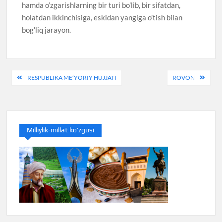
hamda o’zgarishlarning bir turi bo’lib, bir sifatdan,
holatdan ikkinchisiga, eskidan yangiga o’tish bilan
bog’liq jarayon.
Post
RESPUBLIKA ME’YORIY HUJJATI
ROVON
menyusi
Milliylik-millat ko’zgusi