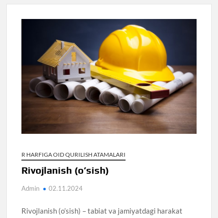
R HARFIGA OID QURILISH ATAMALARI
Rivojlanish (o’sish)
Admin
02.11.2024
Rivojlanish (o’sish) – tabiat va jamiyatdagi harakat