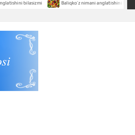
ni bilasizmi
Baliqko’z nimani anglatishini bilasizmi