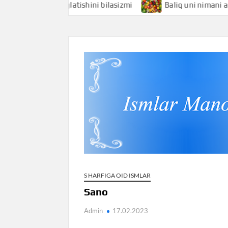
 nimani anglatishini bilasizmi
Baliq uni nimani anglatishi
S HARFIGA OID ISMLAR
Sano
Admin
17.02.2023