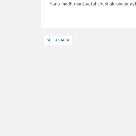
Sano-madh, maqtov, tahsin, shukronalar ayti
Post
SANJARA
menyusi