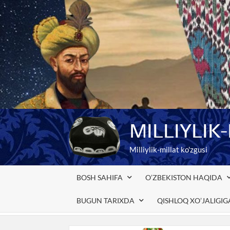
Skip
to
content
MILLIYLIK
Milliylik-millat ko'zgusi
BOSH SAHIFA
O’ZBEKISTON HAQIDA
BUGUN TARIXDA
QISHLOQ XO’JALIGI