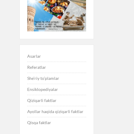
Asarlar
Referatlar
She’riy to’plamlar
Ensiklopediyalar
Qiziqarli faktlar
Ayollar haqida qiziqarli faktlar
Qisqa faktlar