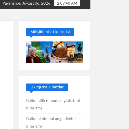
Baliq nimani anglatishini bilasizmi
Balans nimani ang
Payshanba, Avgust 06, 2026
2:09:41 AM
Milliylik-millat ko’zgusi
Oxirgi ma’lumotlar
Baliqchilik nimani anglatishini
bilasizmi
Baliqchi nimani anglatishini
bilasizmi