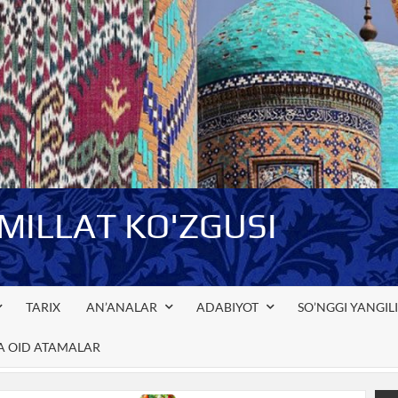
-MILLAT KO'ZGUSI
TARIX
AN’ANALAR
ADABIYOT
SO’NGGI YANGIL
GA OID ATAMALAR