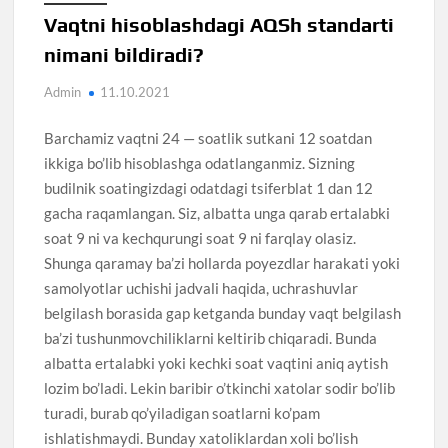
Vaqtni hisoblashdagi AQSh standarti
nimani bildiradi?
Admin
11.10.2021
Barchamiz vaqtni 24 — soatlik sutkani 12 soatdan
ikkiga bo’lib hisoblashga odatlanganmiz. Sizning
budilnik soatingizdagi odatdagi tsiferblat 1 dan 12
gacha raqamlangan. Siz, albatta unga qarab ertalabki
soat 9 ni va kechqurungi soat 9 ni farqlay olasiz.
Shunga qaramay ba’zi hollarda poyezdlar harakati yoki
samolyotlar uchishi jadvali haqida, uchrashuvlar
belgilash borasida gap ketganda bunday vaqt belgilash
ba’zi tushunmovchiliklarni keltirib chiqaradi. Bunda
albatta ertalabki yoki kechki soat vaqtini aniq aytish
lozim bo’ladi. Lekin baribir o’tkinchi xatolar sodir bo’lib
turadi, burab qo’yiladigan soatlarni ko’pam
ishlatishmaydi. Bunday xatoliklardan xoli bo’lish