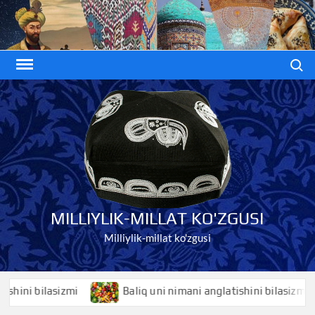
Skip
to
content
Search
MILLIYLIK-MILLAT KO'ZGUSI
Milliylik-millat ko'zgusi
i bilasizmi
Baliq uni nimani anglatishini bilasizmi