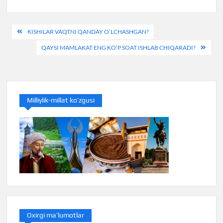
Post
KISHILAR VAQTNI QANDAY O’LCHASHGAN?
menyusi
QAYSI MAMLAKAT ENG KO’P SOAT ISHLAB CHIQARADI?
Milliylik-millat ko’zgusi
Oxirgi ma’lumotlar