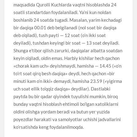
maqsadida Qurolli Kuchlarda vaqtni hisoblashda 24
soatli standartdan foydalaniladi. Ya’ni kun noldan
boshlanib 24 soatda tugadi. Masalan, yarim kechadagi
bir daqiqa 00.01 deb belgilanadi (nol soat bir daqiqa
deb o’qiladi), tush payti — 12 soat (o’n ikki soat
deyiladi), tushdan keyingi bir soat — 13 soat deyiladi.
Shunga e’tibor qilish zarurki, daqiqalar albatta soatdan
keyin o’qiladi, oldin emas. Harbiy kishilar hech qachon
«chorak kam uch» deyishmaydi, hamisha — 14.45 («o’n
to’rt soat qirq besh daqiqa» deydi, hech qachon «bir
minuti kam o’n ikki» demaydi, hamisha 23.59 («yigirma
uch soat ellik to’qqiz daqiqa» deydilar). Dastlabki
paytda bu bir qadar qiyindek tuyulishi mumkin, biroq
bunday vaqtni hisoblash ehtimoli bo’lgan xatoliklarni
oldini olishga yordam beradi va butun yer yuzida
poyezdlar harakati va samolyotlar uchishi jadvallarini
ko’rsatishda keng foydalanilmoqda.