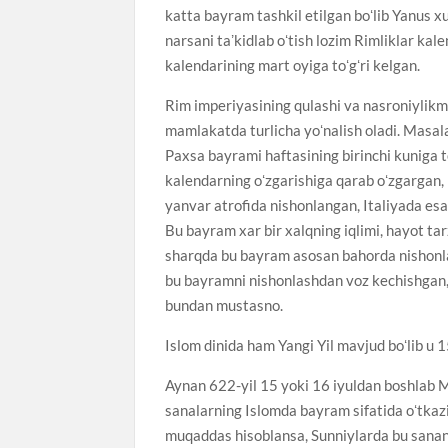
katta bayram tashkil etilgan boʻlib Yanus xud
narsani taʼkidlab oʻtish lozim Rimliklar kal
kalendarining mart oyiga toʻgʻri kelgan.
Rim imperiyasining qulashi va nasroniylikmn
mamlakatda turlicha yoʻnalish oladi. Masal
Paxsa bayrami haftasining birinchi kuniga to
kalendarning oʻzgarishiga qarab oʻzgargan,
yanvar atrofida nishonlangan, Italiyada esa
Bu bayram xar bir xalqning iqlimi, hayot tar
sharqda bu bayram asosan bahorda nishonlang
bu bayramni nishonlashdan voz kechishgan,
bundan mustasno.
Islom dinida ham Yangi Yil mavjud boʻlib u 1
Aynan 622-yil 15 yoki 16 iyuldan boshlab M
sanalarning Islomda bayram sifatida oʻtkaz
muqaddas hisoblansa, Sunniylarda bu sanani 