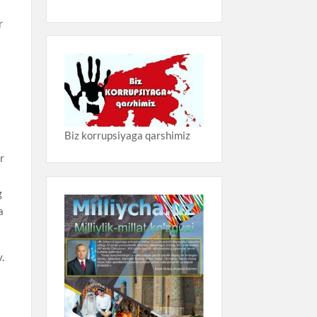
r
Biz korrupsiyaga qarshimiz
r
g
a
.