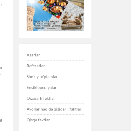
ir
Asarlar
Referatlar
in
r
She’riy to’plamlar
Ensiklopediyalar
Qiziqarli faktlar
Ayollar haqida qiziqarli faktlar
na
Qisqa faktlar