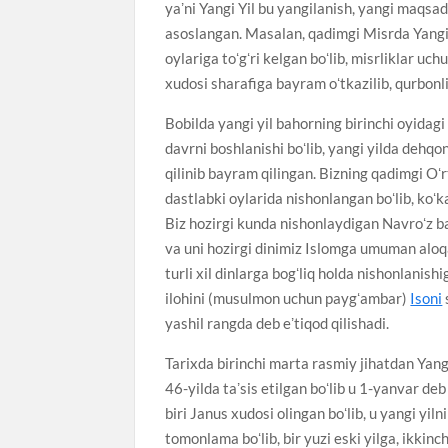
yaʼni Yangi Yil bu yangilanish, yangi maqsadl
asoslangan. Masalan, qadimgi Misrda Yangi Y
oylariga toʻgʻri kelgan boʻlib, misrliklar u
xudosi sharafiga bayram oʻtkazilib, qurbonli
Bobilda yangi yil bahorning birinchi oyidagi 
davrni boshlanishi boʻlib, yangi yilda dehqo
qilinib bayram qilingan. Bizning qadimgi Oʻ
dastlabki oylarida nishonlangan boʻlib, koʻk
Biz hozirgi kunda nishonlaydigan Navroʻz b
va uni hozirgi dinimiz Islomga umuman aloq
turli xil dinlarga bogʻliq holda nishonlanish
ilohini (musulmon uchun paygʻambar)
Isoni
yashil rangda deb eʼtiqod qilishadi.
Tarixda birinchi marta rasmiy jihatdan Yan
46-yilda taʼsis etilgan boʻlib u 1-yanvar d
biri Janus xudosi olingan boʻlib, u yangi yiln
tomonlama boʻlib, bir yuzi eski yilga, ikkin