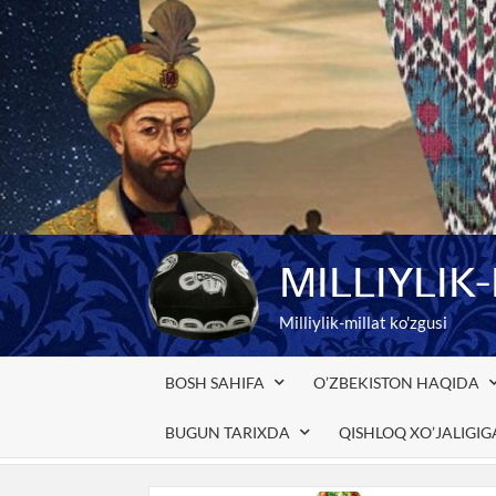
Skip
to
content
MILLIYLIK
Milliylik-millat ko'zgusi
BOSH SAHIFA
O’ZBEKISTON HAQIDA
BUGUN TARIXDA
QISHLOQ XO’JALIGI