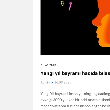
BILASIZMI?
Yangi yil bayrami haqida bila
Admin
16.09.2025
Yangi Yil bayrami insoniyatning eng qadimgi
avvalgi 3000 yillikda birinchi marta nishonl
madaniyatlarda turlicha nishonlangan boʻlis