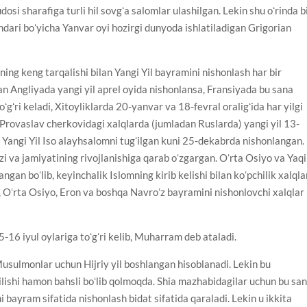
osi sharafiga turli hil sovgʻa salomlar ulashilgan. Lekin shu oʻrinda b
endari boʻyicha Yanvar oyi hozirgi dunyoda ishlatiladigan Grigorian
ing keng tarqalishi bilan Yangi Yil bayramini nishonlash har bir
an Angliyada yangi yil aprel oyida nishonlansa, Fransiyada bu sana
ʻgʻri keladi, Xitoyliklarda 20-yanvar va 18-fevral oraligʻida har yilgi
 Provaslav cherkovidagi xalqlarda (jumladan Ruslarda) yangi yil 13-
 Yangi Yil Iso alayhsalomni tugʻilgan kuni 25-dekabrda nishonlangan.
zi va jamiyatining rivojlanishiga qarab oʻzgargan. Oʻrta Osiyo va Yaq
an boʻlib, keyinchalik Islomning kirib kelishi bilan koʻpchilik xalqla
 Oʻrta Osiyo, Eron va boshqa Navroʻz bayramini nishonlovchi xalqlar
5-16 iyul oylariga toʻgʻri kelib, Muharram deb ataladi.
usulmonlar uchun Hijriy yil boshlangan hisoblanadi. Lekin bu
ilishi hamon bahsli boʻlib qolmoqda. Shia mazhabidagilar uchun bu sa
bayram sifatida nishonlash bidat sifatida qaraladi. Lekin u ikkita