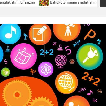
i bilasizmi
Baliqko’z nimani anglatishini bilasizmi