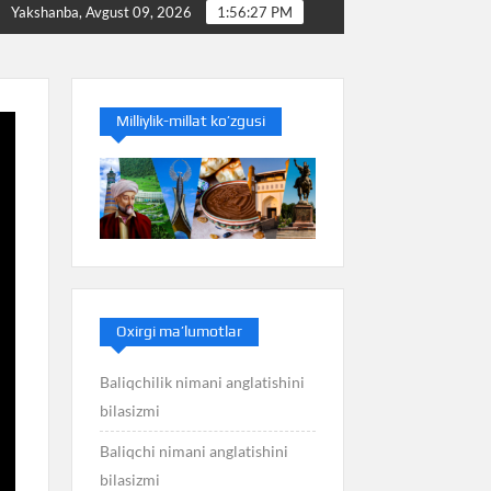
Baliq nimani anglatishini bilasizmi
Balans nimani angla
Yakshanba, Avgust 09, 2026
1:56:28 PM
Milliylik-millat ko’zgusi
Oxirgi ma’lumotlar
Baliqchilik nimani anglatishini
bilasizmi
Baliqchi nimani anglatishini
bilasizmi