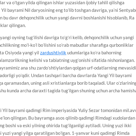
ar va oʻtgan yilda qilingan ishlar yuzasidan ijobiy tahlil qilishga
il bayrami Nil daryosining eng toʻlib toshgan davriga, yaʼni Sentyab
chun bu davr dehqonchilik uchun yangi davrni boshlanishi hisoblanib, Ra
klar qilingan.
yangi oyning tugʻilishi davriga toʻgʻri kelib, dehqonchilik uchun yangi
nchilikning moʻl-koʻl boʻlishini soʻrab mabudlar sharafiga qurbonliklar
rta Osiyoda yangi yil
zardushtiylik
udumlariga koʻra bahorning
alamzorlikning kelishi va tabiatning uygʻonishi sifatida nishonlangan.
ayramimiz ana shu zardoʻshtiylardan qolgan urf-odatlarning mevasidi
adorligi yoʻqdir. Undan tashqari barcha davrlarda Yangi Yil bayrami
iga qaramasdan, uning asli xristianlarga borib taqaladi. Ular oʻzlarinin
shu kunda archa daraxti tagida tugʻilgan shuning uchun archa hamish
gi Yil bayrami qadimgi Rim imperiyasida Yuliy Sezar tomonidan mil.avv
eb eʼlon qilingan. Bu bayramga asos qilinib qadimgi Rimdagi xudolardan
ing boshi va eski yilning ohirida tugʻilganligi aytiladi. Uning yuzi ikki
chi yuzi yangi yilga qaratilgan boʻlgan. 1-yanvar kuni qadimgi Rimda