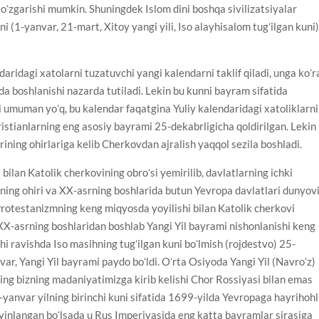
 oʻzgarishi mumkin. Shuningdek Islom dini boshqa sivilizatsiyalar
i (1-yanvar, 21-mart, Xitoy yangi yili, Iso alayhisalom tugʻilgan kuni
aridagi xatolarni tuzatuvchi yangi kalendarni taklif qiladi, unga koʻr
a boshlanishi nazarda tutiladi. Lekin bu kunni bayram sifatida
i umuman yoʻq, bu kalendar faqatgina Yuliy kalendaridagi xatoliklarni
ristianlarning eng asosiy bayrami 25-dekabrligicha qoldirilgan. Lekin
rining ohirlariga kelib Cherkovdan ajralish yaqqol sezila boshladi.
bilan Katolik cherkovining obroʻsi yemirilib, davlatlarning ichki
asrning ohiri va XX-asrning boshlarida butun Yevropa davlatlari dunyov
 Protestanizmning keng miqyosda yoyilishi bilan Katolik cherkovi
 XX-asrning boshlaridan boshlab Yangi Yil bayrami nishonlanishi keng
i ravishda Iso masihning tugʻilgan kuni boʻlmish (rojdestvo) 25-
r, Yangi Yil bayrami paydo boʻldi. Oʻrta Osiyoda Yangi Yil (Navroʻz)
ing bizning madaniyatimizga kirib kelishi Chor Rossiyasi bilan emas
i 1-yanvar yilning birinchi kuni sifatida 1699-yilda Yevropaga hayrihohl
yinlangan boʻlsada u Rus Imperiyasida eng katta bayramlar sirasiga