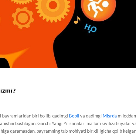
sizmi?
 bayramlaridan biri boʻlib, qadimgi
Bobil
va qadimgi
Misrda
milodda
anishni boshlagan. Garchi Yangi Yil sanalari maʼlum sivilizatsiyalar v
higa qaramasdan, bayramning tub mohiyati bir xilligicha qolib kelgan