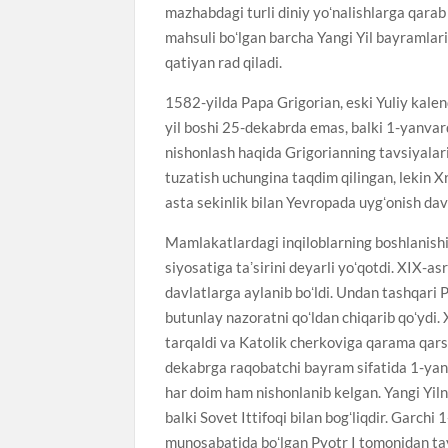
mazhabdagi turli diniy yoʻnalishlarga qarab
mahsuli boʻlgan barcha Yangi Yil bayramlarin
qatiyan rad qiladi.
1582-yilda Papa Grigorian, eski Yuliy kalend
yil boshi 25-dekabrda emas, balki 1-yanvard
nishonlash haqida Grigorianning tavsiyalar
tuzatish uchungina taqdim qilingan, lekin X
asta sekinlik bilan Yevropada uygʻonish dav
Mamlakatlardagi inqiloblarning boshlanishi 
siyosatiga taʼsirini deyarli yoʻqotdi. XIX-
davlatlarga aylanib boʻldi. Undan tashqari
butunlay nazoratni qoʻldan chiqarib qoʻydi.
tarqaldi va Katolik cherkoviga qarama qarsh
dekabrga raqobatchi bayram sifatida 1-yanva
har doim ham nishonlanib kelgan. Yangi Yiln
balki Sovet Ittifoqi bilan bogʻliqdir. Garch
munosabatida boʻlgan Pyotr I tomonidan ta