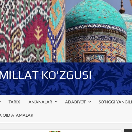
-MILLAT KO'ZGUSI
TARIX
AN’ANALAR
ADABIYOT
SO’NGGI YANGIL
GA OID ATAMALAR