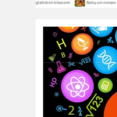
imani anglatishini bilasizmi
Baliq uni nimani anglatishin