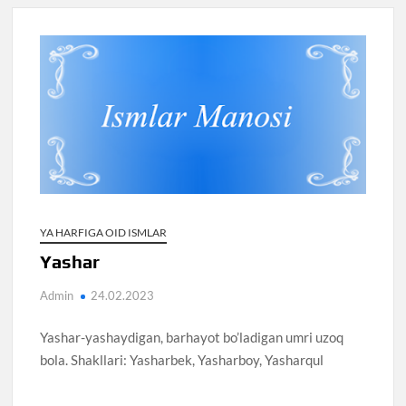
YA HARFIGA OID ISMLAR
Yashar
Admin
24.02.2023
Yashar-yashaydigan, barhayot bo’ladigan umri uzoq
bola. Shakllari: Yasharbek, Yasharboy, Yasharqul