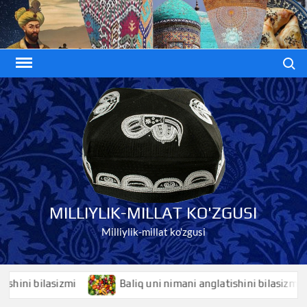
Skip
to
content
Search
MILLIYLIK-MILLAT KO'ZGUSI
Milliylik-millat ko'zgusi
ni bilasizmi
Baliq uni nimani anglatishini bilasizmi