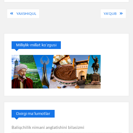
Post
YAXSHIQUL
YA’QUB
menyusi
Milliylik-millat ko’zgusi
Oxirgi ma’lumotlar
Baliqchilik nimani anglatishini bilasizmi