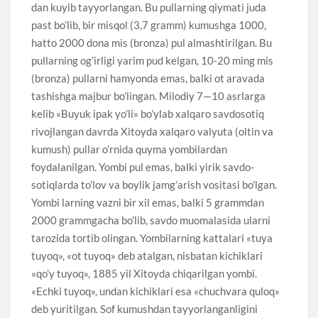
dan kuyib tayyorlangan. Bu pullarning qiymati juda
past bo’lib, bir misqol (3,7 gramm) kumushga 1000,
hatto 2000 dona mis (bronza) pul almashtirilgan. Bu
pullarning og’irligi yarim pud kelgan, 10-20 ming mis
(bronza) pullarni hamyonda emas, balki ot aravada
tashishga majbur bo’lingan. Milodiy 7—10 asrlarga
kelib «Buyuk ipak yo’li» bo’ylab xalqaro savdosotiq
rivojlangan davrda Xitoyda xalqaro valyuta (oltin va
kumush) pullar o’rnida quyma yombilardan
foydalanilgan. Yombi pul emas, balki yirik savdo-
sotiqlarda to’lov va boylik jamg’arish vositasi bo’lgan.
Yombi larning vazni bir xil emas, balki 5 grammdan
2000 grammgacha bo’lib, savdo muomalasida ularni
tarozida tortib olingan. Yombilarning kattalari «tuya
tuyoq», «ot tuyoq» deb atalgan, nisbatan kichiklari
«qo’y tuyoq», 1885 yil Xitoyda chiqarilgan yombi.
«Echki tuyoq», undan kichiklari esa «chuchvara quloq»
deb yuritilgan. Sof kumushdan tayyorlanganligini