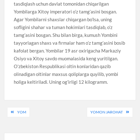
tasdiqlash uchun davlat tomonidan chiqarilgan
Yombilarga Xitoy imperatori o’z tamg’asini bosgan.
Agar Yombilarni shaxslar chiqargan bo’lsa, uning
sofligini shahar va tuman hokimlari tasdiqlab, o’z
tamg’asini bosgan. Shu bilan birga, kumush Yombini
tayyorlagan shaxs va firmalar ham o’z tamg’asini bosib
kafolat bergan. Yombilar 19 asr oxirigacha Markaziy
Osiyo va Xitoy savdo muomalasida keng yuritilgan.
O’zbekiston Respublikasi oltin konlaridan qazib
olinadigan oltinlar maxsus qoliplarga quyilib, yombi
holiga keltiriladi. Uning og’irligi 12 kilogramm.
Post
YOM
YOMON JAROHAT
menyusi