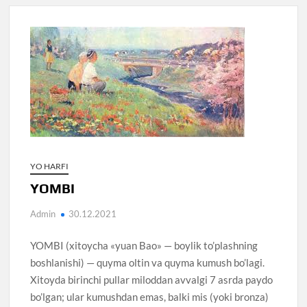
YO HARFI
YOMBI
Admin
30.12.2021
YOMBI (xitoycha «yuan Bao» — boylik to’plashning
boshlanishi) — quyma oltin va quyma kumush bo’lagi.
Xitoyda birinchi pullar miloddan avvalgi 7 asrda paydo
bo’lgan; ular kumushdan emas, balki mis (yoki bronza)