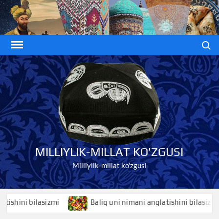
Skip
to
content
Search
MILLIYLIK-MILLAT KO'ZGUSI
Milliylik-millat ko'zgusi
ni bilasizmi
Baliq uni nimani anglatishini bilasizmi