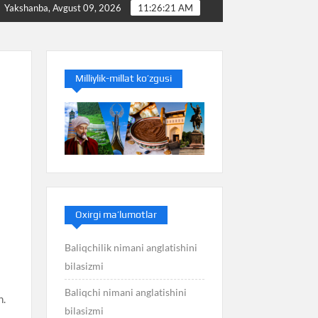
Baliq nimani anglatishini bilasizmi
Balans nimani an
Yakshanba, Avgust 09, 2026
11:26:21 AM
Milliylik-millat ko’zgusi
Oxirgi ma’lumotlar
Baliqchilik nimani anglatishini
bilasizmi
Baliqchi nimani anglatishini
n.
bilasizmi