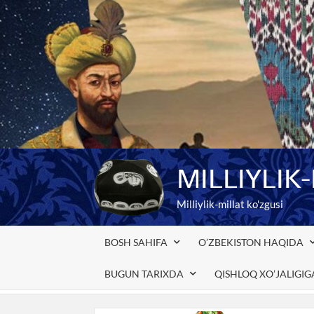
Skip
to
content
MILLIYLIK
Milliylik-millat ko'zgusi
BOSH SAHIFA
O’ZBEKISTON HAQIDA
BUGUN TARIXDA
QISHLOQ XO’JALIGI