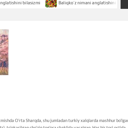
ini bilasizmi
Baliqko’z nimani anglatishini bilasizmi
mishda O’rta Sharqda, shu jumladan turkiy xalqlarda mashhur bo’lga
), to’nkarilgan cho’ziq tog’ora shaklida yasalgan. Har bir tori ostida