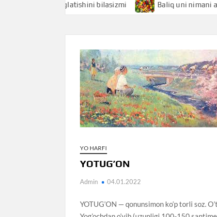
 nimani anglatishini bilasizmi
Baliq uni nimani anglatish
YO HARFI
YOTUG’ON
Admin
04.01.2022
YOTUG’ON — qonunsimon ko’p torli soz. O’t
Yog’ochdan o’yib (uzunligi 100-150 santimetr