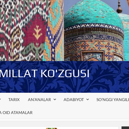
-MILLAT KO'ZGUSI
TARIX
AN’ANALAR
ADABIYOT
SO’NGGI YANGIL
GA OID ATAMALAR