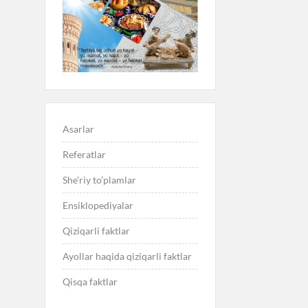
Asarlar
Referatlar
She’riy to’plamlar
Ensiklopediyalar
Qiziqarli faktlar
Ayollar haqida qiziqarli faktlar
Qisqa faktlar