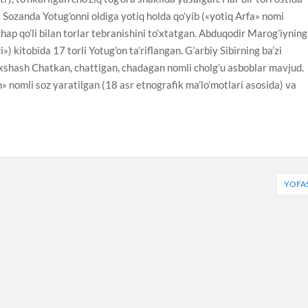
 Sozanda Yotug’onni oldiga yotiq holda qo’yib («yotiq Arfa» nomi
 chap qo’li bilan torlar tebranishini to’xtatgan. Abduqodir Marog’iyning
 kitobida 17 torli Yotug’on ta’riflangan. G’arbiy Sibirning ba’zi
o’xshash Chatkan, chattigan, chadagan nomli cholg’u asboblar mavjud.
n» nomli soz yaratilgan (18 asr etnografik ma’lo’motlari asosida) va
YOFA