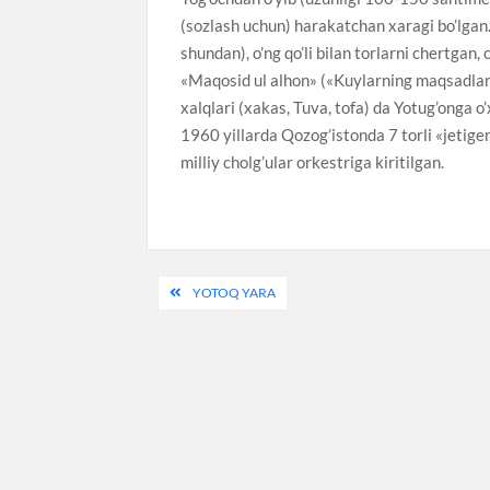
(sozlash uchun) harakatchan xaragi bo’lgan.
shundan), o’ng qo’li bilan torlarni chertgan,
«Maqosid ul alhon» («Kuylarning maqsadlari»)
xalqlari (xakas, Tuva, tofa) da Yotug’onga 
1960 yillarda Qozog’istonda 7 torli «jetige
milliy cholg’ular orkestriga kiritilgan.
Post
YOTOQ YARA
menyusi