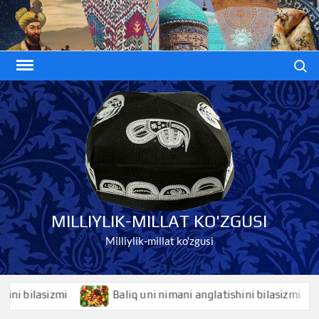
Skip
to
content
Search
MILLIYLIK-MILLAT KO'ZGUSI
Milliylik-millat ko'zgusi
bilasizmi
Baliq uni nimani anglatishini bilasizmi