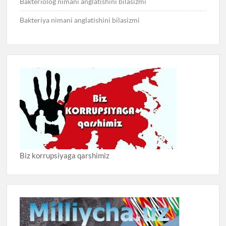
Bakteriolog nimani anglatishini bilasizmi
Bakteriya nimani anglatishini bilasizmi
Biz korrupsiyaga qarshimiz