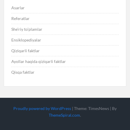
Asarlar
Referatlar
She’riy to’plamlar
Ensiklopediyalar
Qiziqarli faktlar
Ayollar haqida qiziqarli faktlar
Qisqa faktlar
Proudly powered by WordPress
|
Theme: TimesNews
|
By
ThemeSpiral.com
.