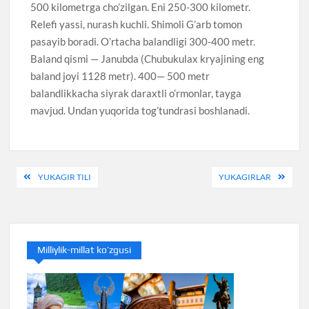
500 kilometrga cho’zilgan. Eni 250-300 kilometr.
Relefi yassi, nurash kuchli. Shimoli G’arb tomon
pasayib boradi. O’rtacha balandligi 300-400 metr.
Baland qismi — Janubda (Chubukulax kryajining eng
baland joyi 1128 metr). 400— 500 metr
balandlikkacha siyrak daraxtli o’rmonlar, tayga
mavjud. Undan yuqorida tog’tundrasi boshlanadi.
Post
YUKAGIR TILI
YUKAGIRLAR
menyusi
Milliylik-millat ko’zgusi