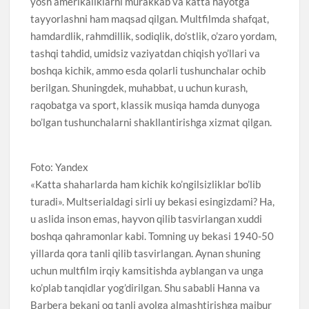
yosh amerikaliklarni murakkab va katta hayotga
tayyorlashni ham maqsad qilgan. Multfilmda shafqat,
hamdardlik, rahmdillik, sodiqlik, do’stlik, o’zaro yordam,
tashqi tahdid, umidsiz vaziyatdan chiqish yo’llari va
boshqa kichik, ammo esda qolarli tushunchalar ochib
berilgan. Shuningdek, muhabbat, u uchun kurash,
raqobatga va sport, klassik musiqa hamda dunyoga
bo’lgan tushunchalarni shakllantirishga xizmat qilgan.
Foto: Yandex
«Katta shaharlarda ham kichik ko’ngilsizliklar bo’lib
turadi». Multserialdagi sirli uy bekasi esingizdami? Ha,
u aslida inson emas, hayvon qilib tasvirlangan xuddi
boshqa qahramonlar kabi. Tomning uy bekasi 1940-50
yillarda qora tanli qilib tasvirlangan. Aynan shuning
uchun multfilm irqiy kamsitishda ayblangan va unga
ko’plab tanqidlar yog’dirilgan. Shu sababli Hanna va
Barbera bekani oq tanli ayolga almashtirishga majbur