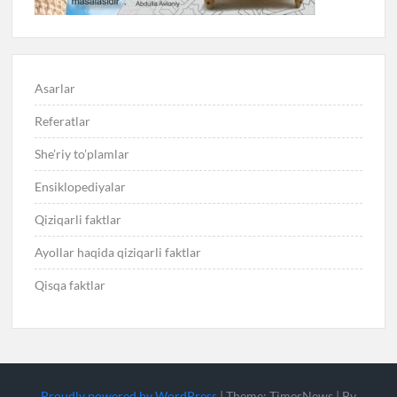
Asarlar
Referatlar
She’riy to’plamlar
Ensiklopediyalar
Qiziqarli faktlar
Ayollar haqida qiziqarli faktlar
Qisqa faktlar
Proudly powered by WordPress
|
Theme: TimesNews
|
By