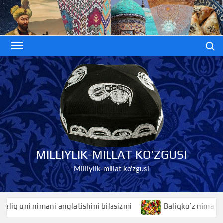
Skip
to
content
Search
MILLIYLIK-MILLAT KO'ZGUSI
Milliylik-millat ko'zgusi
i nimani anglatishini bilasizmi
Baliqko’z nimani anglatis