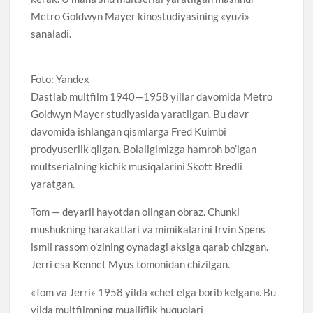
Metro Goldwyn Mayer kinostudiyasining «yuzi»
sanaladi.
Foto: Yandex
Dastlab multfilm 1940—1958 yillar davomida Metro
Goldwyn Mayer studiyasida yaratilgan. Bu davr
davomida ishlangan qismlarga Fred Kuimbi
prodyuserlik qilgan. Bolaligimizga hamroh bo’lgan
multserialning kichik musiqalarini Skott Bredli
yaratgan.
Tom — deyarli hayotdan olingan obraz. Chunki
mushukning harakatlari va mimikalarini Irvin Spens
ismli rassom o’zining oynadagi aksiga qarab chizgan.
Jerri esa Kennet Myus tomonidan chizilgan.
«Tom va Jerri» 1958 yilda «chet elga borib kelgan». Bu
yilda multfilmning mualliflik huquqlari