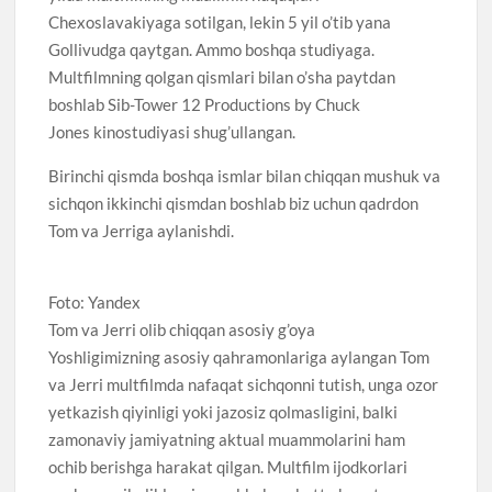
Chexoslavakiyaga sotilgan, lekin 5 yil o’tib yana
Gollivudga qaytgan. Ammo boshqa studiyaga.
Multfilmning qolgan qismlari bilan o’sha paytdan
boshlab Sib-Tower 12 Productions by Chuck
Jones kinostudiyasi shug’ullangan.
Birinchi qismda boshqa ismlar bilan chiqqan mushuk va
sichqon ikkinchi qismdan boshlab biz uchun qadrdon
Tom va Jerriga aylanishdi.
Foto: Yandex
Tom va Jerri olib chiqqan asosiy g’oya
Yoshligimizning asosiy qahramonlariga aylangan Tom
va Jerri multfilmda nafaqat sichqonni tutish, unga ozor
yetkazish qiyinligi yoki jazosiz qolmasligini, balki
zamonaviy jamiyatning aktual muammolarini ham
ochib berishga harakat qilgan. Multfilm ijodkorlari