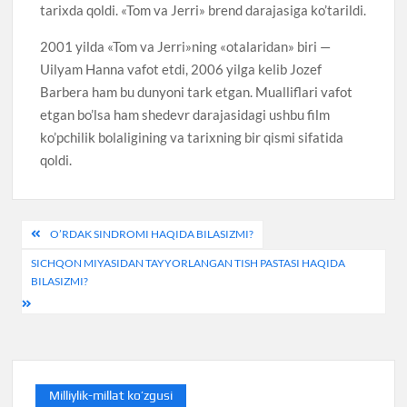
tarixda qoldi. «Tom va Jerri» brend darajasiga ko’tarildi.
2001 yilda «Tom va Jerri»ning «otalaridan» biri —
Uilyam Hanna vafot etdi, 2006 yilga kelib Jozef
Barbera ham bu dunyoni tark etgan. Mualliflari vafot
etgan bo’lsa ham shedevr darajasidagi ushbu film
ko’pchilik bolaligining va tarixning bir qismi sifatida
qoldi.
Post
O’RDAK SINDROMI HAQIDA BILASIZMI?
menyusi
SICHQON MIYASIDAN TAYYORLANGAN TISH PASTASI HAQIDA
BILASIZMI?
Milliylik-millat ko’zgusi