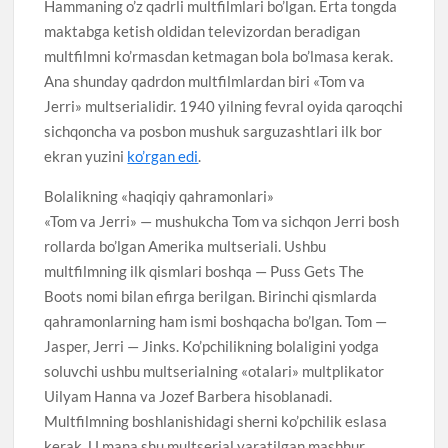
Hammaning o’z qadrli multfilmlari bo’lgan. Erta tongda
maktabga ketish oldidan televizordan beradigan
multfilmni ko’rmasdan ketmagan bola bo’lmasa kerak.
Ana shunday qadrdon multfilmlardan biri «Tom va
Jerri» multserialidir. 1940 yilning fevral oyida qaroqchi
sichqoncha va posbon mushuk sarguzashtlari ilk bor
ekran yuzini
ko’rgan edi
.
Bolalikning «haqiqiy qahramonlari»
«Tom va Jerri» — mushukcha Tom va sichqon Jerri bosh
rollarda bo’lgan Amerika multseriali. Ushbu
multfilmning ilk qismlari boshqa — Puss Gets The
Boots nomi bilan efirga berilgan. Birinchi qismlarda
qahramonlarning ham ismi boshqacha bo’lgan. Tom —
Jasper, Jerri — Jinks. Ko’pchilikning bolaligini yodga
soluvchi ushbu multserialning «otalari» multplikator
Uilyam Hanna va Jozef Barbera hisoblanadi.
Multfilmning boshlanishidagi sherni ko’pchilik eslasa
kerak. U mana shu multserial yaratilgan mashhur