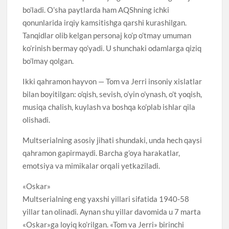
bo’ladi. O’sha paytlarda ham AQShning ichki
qonunlarida irqiy kamsitishga qarshi kurashilgan.
Tanqidlar olib kelgan personaj ko’p o’tmay umuman
ko’rinish bermay qo’yadi. U shunchaki odamlarga qiziq
bo’lmay qolgan.
Ikki qahramon hayvon — Tom va Jerri insoniy xislatlar
bilan boyitilgan: o’qish, sevish, o’yin o’ynash, o’t yoqish,
musiqa chalish, kuylash va boshqa ko’plab ishlar qila
olishadi.
Multserialning asosiy jihati shundaki, unda hech qaysi
qahramon gapirmaydi. Barcha g’oya harakatlar,
emotsiya va mimikalar orqali yetkaziladi.
«Oskar»
Multserialning eng yaxshi yillari sifatida 1940-58
yillar tan olinadi. Aynan shu yillar davomida u 7 marta
«Oskar»ga loyiq ko’rilgan. «Tom va Jerri» birinchi