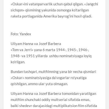
«Oskar»ini vatanparvarlik uchun qabul qilgan. «Jangchi
sichqon» qismining yakunida osmonga ko’tarilgan
raketa portlaganida Amerika bayrog’ini hosil qiladi.
Foto: Yandex
Uilyam Hanna va Jozef Barbera
«Tom va Jerri» yana 6 marta 1944-, 1945-, 1946-,
1948- va 1951 yillarda ushbu nominatsiyaga loyiq
ko’rilgan.
Bundan tashqari, multfilmning yana bir necha qismlari
«Oskar» nominatsiyasiga da’vogarlar ro’yxatiga
qo’shilgan, ammo ular yuta olmagan.
Uilyam Hanna va Jozef Barbera tomonidan yaratilgan
multfilm shunchaki oddiy multserial sifatida emas,
balki shedevr darajasidagi multiplikatsion film sifatida