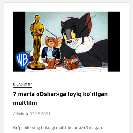
BILASIZMI?
7 marta «Oskar»ga loyiq ko’rilgan
multfilm
Admin
02.09.2021
Ko’pchilikning bolaligi multfilmlarsiz o’tmagan.