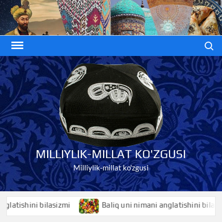
Skip
to
content
Search
MILLIYLIK-MILLAT KO'ZGUSI
Milliylik-millat ko'zgusi
ishini bilasizmi
Baliq uni nimani anglatishini bilasizmi