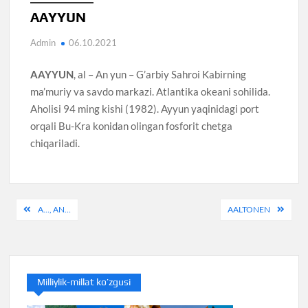
AAYYUN
Admin
06.10.2021
AAYYUN
, al – An yun – G’arbiy Sahroi Kabirning
ma’muriy va savdo markazi. Atlantika okeani sohilida.
Aholisi 94 ming kishi (1982). Ayyun yaqinidagi port
orqali Bu-Kra konidan olingan fosforit chetga
chiqariladi.
Post
A…, AN…
AALTONEN
menyusi
Milliylik-millat ko’zgusi