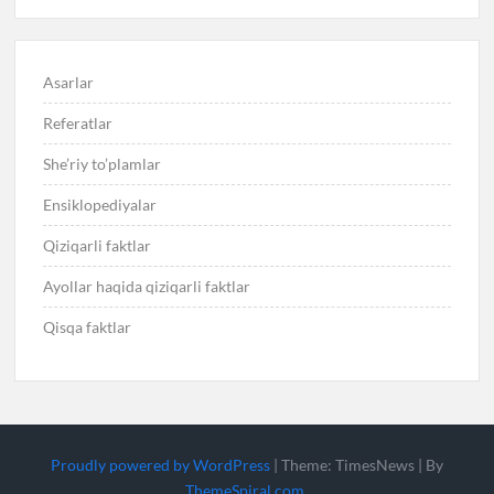
Asarlar
Referatlar
She’riy to’plamlar
Ensiklopediyalar
Qiziqarli faktlar
Ayollar haqida qiziqarli faktlar
Qisqa faktlar
Proudly powered by WordPress
|
Theme: TimesNews
|
By
ThemeSpiral.com
.