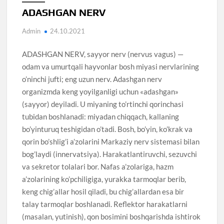
ADASHGAN NERV
Admin
24.10.2021
ADASHGAN NERV, sayyor nerv (nervus vagus) —
odam va umurtqali hayvonlar bosh miyasi nervlarining
o’ninchi jufti; eng uzun nerv. Adashgan nerv
organizmda keng yoyilganligi uchun «adashgan»
(sayyor) deyiladi. U miyaning to’rtinchi qorinchasi
tubidan boshlanadi: miyadan chiqqach, kallaning
bo’yinturuq teshigidan o’tadi. Bosh, bo’yin, ko’krak va
qorin bo’shlig’i a’zolarini Markaziy nerv sistemasi bilan
bog’laydi (innervatsiya). Harakatlantiruvchi, sezuvchi
va sekretor tolalari bor. Nafas a’zolariga, hazm
a’zolarining ko’pchiligiga, yurakka tarmoqlar berib,
keng chig’allar hosil qiladi, bu chig’allardan esa bir
talay tarmoqlar boshlanadi. Reflektor harakatlarni
(masalan, yutinish), qon bosimini boshqarishda ishtirok