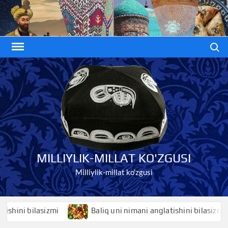
Skip
to
content
Search
MILLIYLIK-MILLAT KO'ZGUSI
Milliylik-millat ko'zgusi
ni bilasizmi
Baliq uni nimani anglatishini bilasizmi