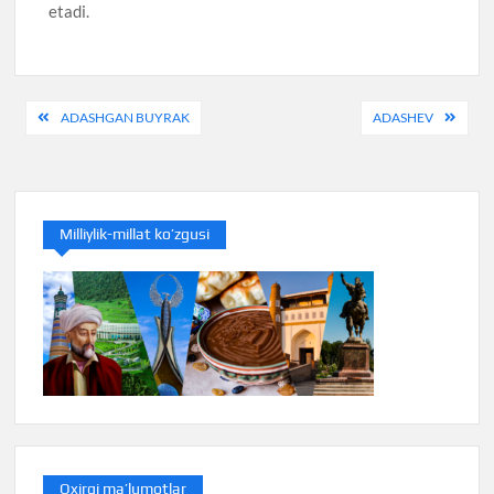
etadi.
Post
ADASHGAN BUYRAK
ADASHEV
menyusi
Milliylik-millat ko’zgusi
Oxirgi ma’lumotlar