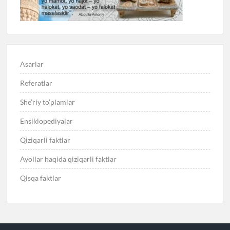
Asarlar
Referatlar
She’riy to’plamlar
Ensiklopediyalar
Qiziqarli faktlar
Ayollar haqida qiziqarli faktlar
Qisqa faktlar