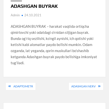
ADASHGAN BUYRAK
Admin
24.10.2021
ADASHGAN BUYRAK – harakat vaqtida ortiqcha
qimirlovchi yoki odatdagi o’rnidan siljigan buyrak.
Bunda og’riq sezilishi, ko’ngil aynishi, ich qotishi yoki
ketishi kabi alomatlar paydo bo’lishi mumkin. Odam
ozganda, lat yeganda, qorin muskullari bo’shashib
ketganda Adashgan buyrak paydo bo’lishiga imkoniyat
tug’iladi.
Post
ADAPTOMETR
ADASHGAN NERV
menyusi