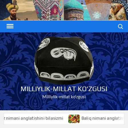
Skip
to
content
Search
MILLIYLIK-MILLAT KO'ZGUSI
Milliylik-millat ko'zgusi
mani anglatishini bilasizmi
Baliq nimani anglatishini bil