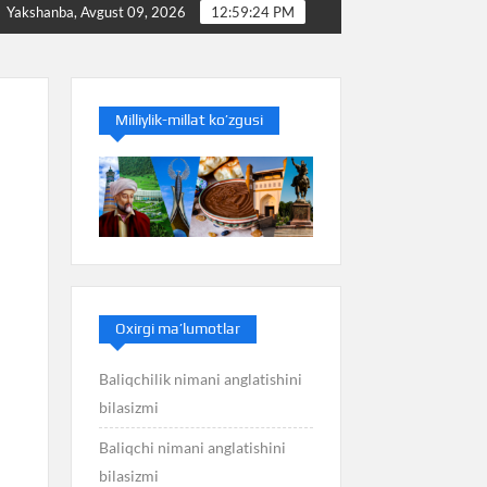
Baliq nimani anglatishini bilasizmi
Balans nimani ang
Yakshanba, Avgust 09, 2026
12:59:25 PM
Milliylik-millat ko’zgusi
Oxirgi ma’lumotlar
Baliqchilik nimani anglatishini
bilasizmi
Baliqchi nimani anglatishini
bilasizmi