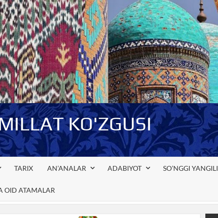
-MILLAT KO'ZGUSI
TARIX
AN’ANALAR
ADABIYOT
SO’NGGI YANGIL
GA OID ATAMALAR