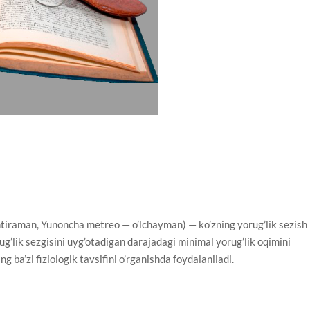
aman, Yunoncha metreo — o’lchayman) — ko’zning yorug’lik sezish
g’lik sezgisini uyg’otadigan darajadagi minimal yorug’lik oqimini
ba’zi fiziologik tavsifini o’rganishda foydalaniladi.