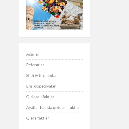
Asarlar
Referatlar
She’riy to’plamlar
Ensiklopediyalar
Qiziqarli faktlar
Ayollar haqida qiziqarli faktlar
Qisqa faktlar