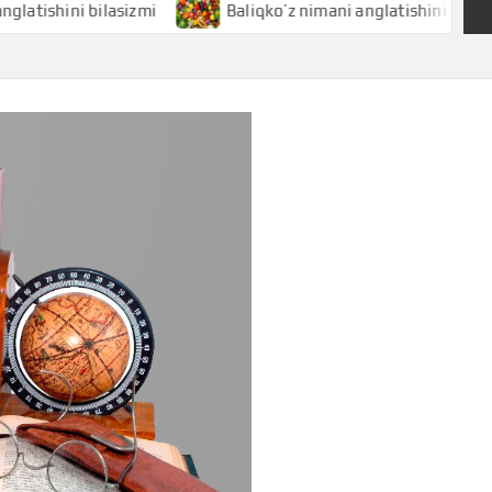
ni bilasizmi
Baliqko’z nimani anglatishini bilasizmi