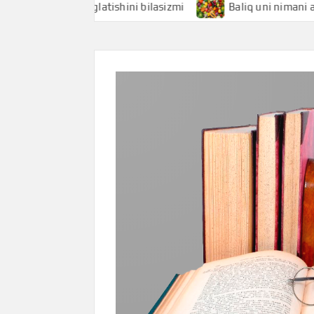
 nimani anglatishini bilasizmi
Baliq uni nimani anglatishi