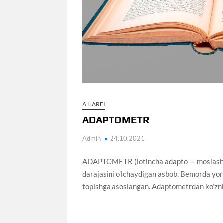
A HARFI
ADAPTOMETR
Admin
24.10.2021
ADAPTOMETR (lotincha adapto — moslashtir
darajasini o’lchaydigan asbob. Bemorda yoru
topishga asoslangan. Adaptometrdan ko’zning 