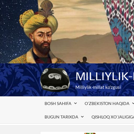
Skip
to
content
MILLIYLIK
Milliylik-millat ko'zgusi
BOSH SAHIFA
O’ZBEKISTON HAQIDA
BUGUN TARIXDA
QISHLOQ XO’JALIGI