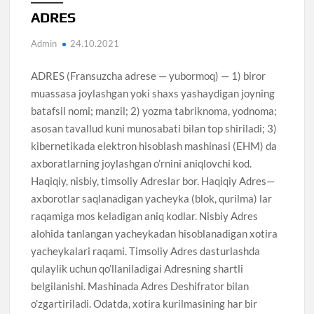
ADRES
Admin
24.10.2021
ADRES (Fransuzcha adrese — yubormoq) — 1) biror
muassasa joylashgan yoki shaxs yashaydigan joyning
batafsil nomi; manzil; 2) yozma tabriknoma, yodnoma;
asosan tavallud kuni munosabati bilan top shiriladi; 3)
kibernetikada elektron hisoblash mashinasi (EHM) da
axboratlarning joylashgan o’rnini aniqlovchi kod.
Haqiqiy, nisbiy, timsoliy Adreslar bor. Haqiqiy Adres—
axborotlar saqlanadigan yacheyka (blok, qurilma) lar
raqamiga mos keladigan aniq kodlar. Nisbiy Adres
alohida tanlangan yacheykadan hisoblanadigan xotira
yacheykalari raqami. Timsoliy Adres dasturlashda
qulaylik uchun qo’llaniladigai Adresning shartli
belgilanishi. Mashinada Adres Deshifrator bilan
o’zgartiriladi. Odatda, xotira kurilmasining har bir