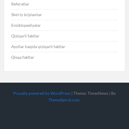
Referatlar
She’riy to’plamlar
Ensiklopediyalar
Qiziqarli faktlar
Ayollar haqida qiziqarli faktlar
Qisqa faktlar
Proudly powered by WordPress
|
Theme: TimesNews
|
By
ThemeSpiral.com
.