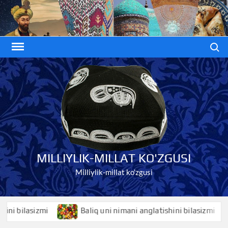
Skip
to
content
Search
MILLIYLIK-MILLAT KO'ZGUSI
Milliylik-millat ko'zgusi
bilasizmi
Baliq uni nimani anglatishini bilasizmi