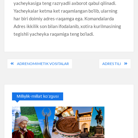
yacheykasiga teng razryadli axborot qabul qilinadi.
Yacheykalar ketma ket raqamlangan bo’lib, ularning
har biri doimiy adres-raqamga ega. Komandalarda
Adres ikkilik son bilan ifodalanib, xotira kurilmasining
tegishli yacheyka raqamiga teng bo’ladi.
Post
ADRENOMIMETIK VOSITALAR
ADRES TILI
menyusi
Milliylik-millat ko’zgusi