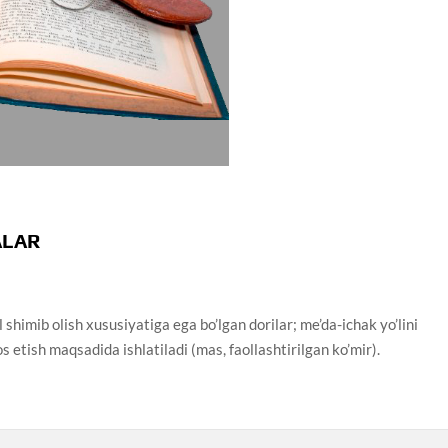
ALAR
b olish xususiyatiga ega bo’lgan dorilar; me’da-ichak yo’lini
 etish maqsadida ishlatiladi (mas, faollashtirilgan ko’mir).