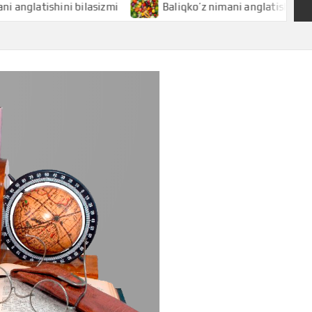
tishini bilasizmi
Baliqko’z nimani anglatishini bilasizmi