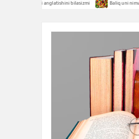
qchi nimani anglatishini bilasizmi
Baliq uni nimani angla