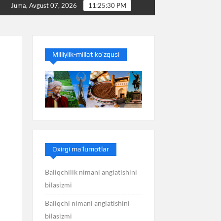
Baliq nimani anglatishini bilasizmi
Balans nimani
Juma, Avgust 07, 2026
11:25:30 PM
Milliylik-millat ko’zgusi
Oxirgi ma’lumotlar
Baliqchilik nimani anglatishini
bilasizmi
Baliqchi nimani anglatishini
bilasizmi