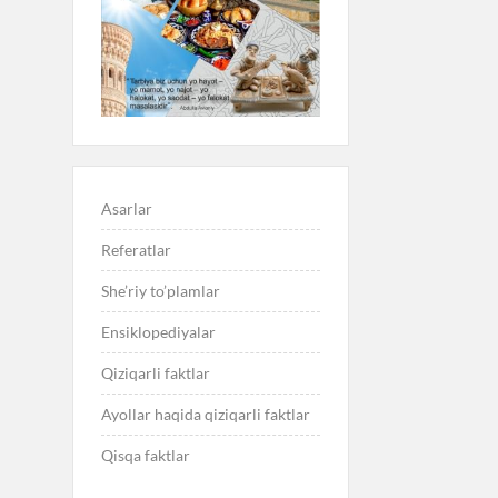
Asarlar
Referatlar
She’riy to’plamlar
Ensiklopediyalar
Qiziqarli faktlar
Ayollar haqida qiziqarli faktlar
Qisqa faktlar