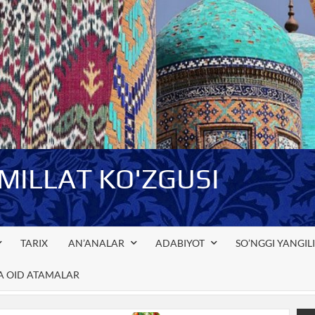
-MILLAT KO'ZGUSI
TARIX
AN’ANALAR
ADABIYOT
SO’NGGI YANGIL
GA OID ATAMALAR