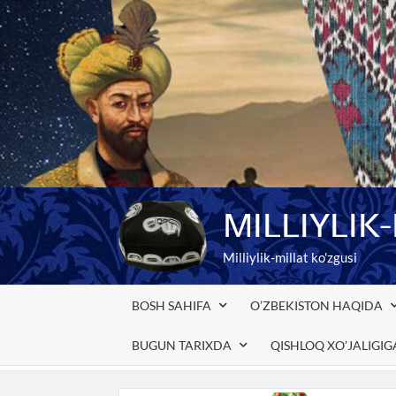
Skip
to
content
MILLIYLIK
Milliylik-millat ko'zgusi
BOSH SAHIFA
O’ZBEKISTON HAQIDA
BUGUN TARIXDA
QISHLOQ XO’JALIGI