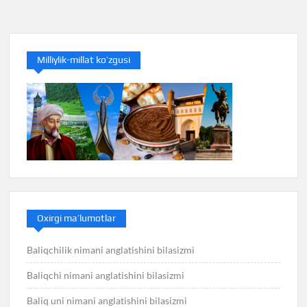
menyusi
Milliylik-millat ko’zgusi
Oxirgi ma’lumotlar
Baliqchilik nimani anglatishini bilasizmi
Baliqchi nimani anglatishini bilasizmi
Baliq uni nimani anglatishini bilasizmi