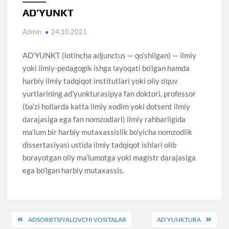
AD’YUNKT
Admin
24.10.2021
AD’YUNKT (lotincha adjunctus — qo’shilgan) — ilmiy
yoki ilmiy-pedagogik ishga layoqati bo’lgan hamda
harbiy ilmiy tadqiqot institutlari yoki oliy o’quv
yurtlarining ad’yunkturasipya fan doktori, professor
(ba’zi hollarda katta ilmiy xodim yoki dotsent ilmiy
darajasiga ega fan nomzodlari) ilmiy rahbarligida
ma’lum bir harbiy mutaxassislik bo’yicha nomzodlik
dissertasiyasi ustida ilmiy tadqiqot ishlari olib
borayotgan oliy ma’lumotga yoki magistr darajasiga
ega bo’lgan harbiy mutaxassis.
Post
ADSORBTSIYALOVCHI VOSITALAR
AD’YUNKTURA