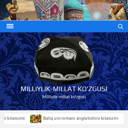
Skip
to
content
Search
MILLIYLIK-MILLAT KO'ZGUSI
Milliylik-millat ko'zgusi
ilasizmi
Baliq uni nimani anglatishini bilasizmi
B