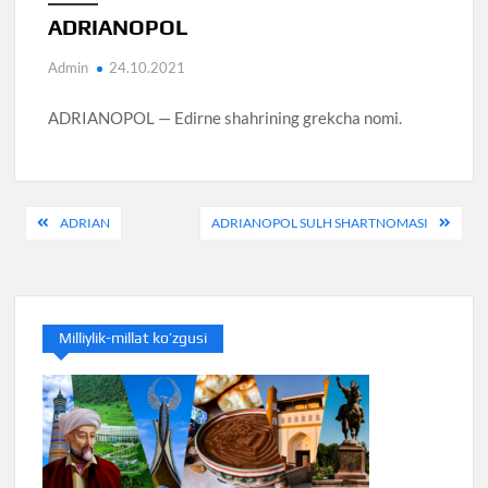
ADRIANOPOL
Admin
24.10.2021
ADRIANOPOL — Edirne shahrining grekcha nomi.
Post
ADRIAN
ADRIANOPOL SULH SHARTNOMASI
menyusi
Milliylik-millat ko’zgusi