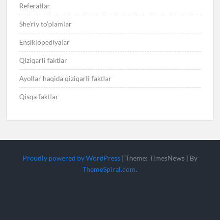
Referatlar
She’riy to’plamlar
Ensiklopediyalar
Qiziqarli faktlar
Ayollar haqida qiziqarli faktlar
Qisqa faktlar
Proudly powered by WordPress
|
Theme: TimesNews
|
By
ThemeSpiral.com
.