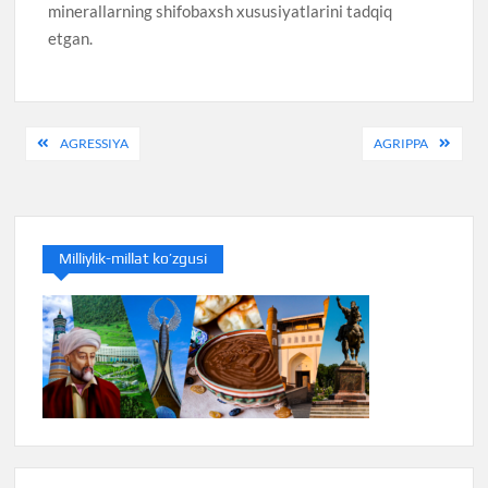
minerallarning shifobaxsh xususiyatlarini tadqiq
etgan.
Post
AGRESSIYA
AGRIPPA
menyusi
Milliylik-millat ko’zgusi