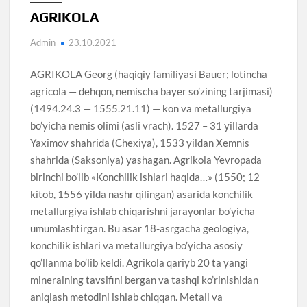
AGRIKOLA
Admin
23.10.2021
AGRIKOLA Georg (haqiqiy familiyasi Bauer; lotincha
agricola — dehqon, nemischa bayer so’zining tarjimasi)
(1494.24.3 — 1555.21.11) — kon va metallurgiya
bo’yicha nemis olimi (asli vrach). 1527 – 31 yillarda
Yaximov shahrida (Chexiya), 1533 yildan Xemnis
shahrida (Saksoniya) yashagan. Agrikola Yevropada
birinchi bo’lib «Konchilik ishlari haqida…» (1550; 12
kitob, 1556 yilda nashr qilingan) asarida konchilik
metallurgiya ishlab chiqarishni jarayonlar bo’yicha
umumlashtirgan. Bu asar 18-asrgacha geologiya,
konchilik ishlari va metallurgiya bo’yicha asosiy
qo’llanma bo’lib keldi. Agrikola qariyb 20 ta yangi
mineralning tavsifini bergan va tashqi ko’rinishidan
aniqlash metodini ishlab chiqqan. Metall va