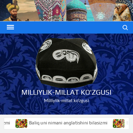
Skip
to
content
Search
MILLIYLIK-MILLAT KO'ZGUSI
Milliylik-millat ko'zgusi
Baliq uni nimani anglatishini bilasizmi
Baliqko’z