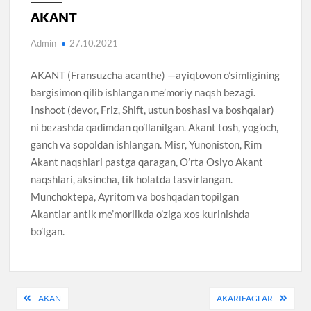
AKANT
Admin
27.10.2021
AKANT (Fransuzcha acanthe) —ayiqtovon o’simligining
bargisimon qilib ishlangan me’moriy naqsh bezagi.
Inshoot (devor, Friz, Shift, ustun boshasi va boshqalar)
ni bezashda qadimdan qo’llanilgan. Akant tosh, yog’och,
ganch va sopoldan ishlangan. Misr, Yunoniston, Rim
Akant naqshlari pastga qaragan, O’rta Osiyo Akant
naqshlari, aksincha, tik holatda tasvirlangan.
Munchoktepa, Ayritom va boshqadan topilgan
Akantlar antik me’morlikda o’ziga xos kurinishda
bo’lgan.
Post
AKAN
AKARIFAGLAR