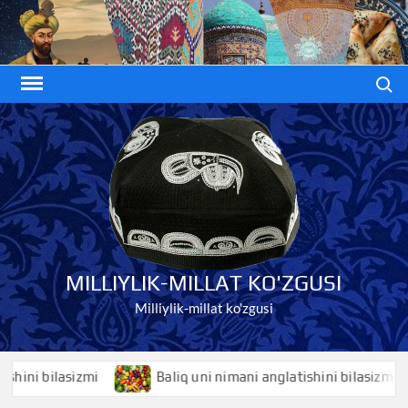
Skip
to
content
Search
MILLIYLIK-MILLAT KO'ZGUSI
Milliylik-millat ko'zgusi
i bilasizmi
Baliq uni nimani anglatishini bilasizmi