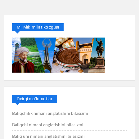
menyusi
Milliylik-millat ko’zgusi
Oxirgi ma’lumotlar
Baliqchilik nimani anglatishini bilasizmi
Baliqchi nimani anglatishini bilasizmi
Baliq uni nimani anglatishini bilasizmi