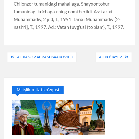
Chilonzor tumanidagi mahallaga, Shayxontohur
tumanidagi ko’chaga uning nomi berildi. As: tarixi
Muhammadiy, 2 jild, T., 1991; tarixi Muhammadiy [2-
nashri], T., 1997. Ad.: Vatan tuyg’usi (to’plam), T., 1997.
Post
ALIXANOV ABRAM ISAAKOVICH
ALIXO’JAYEV
menyusi
Milliylik-millat ko’zgusi