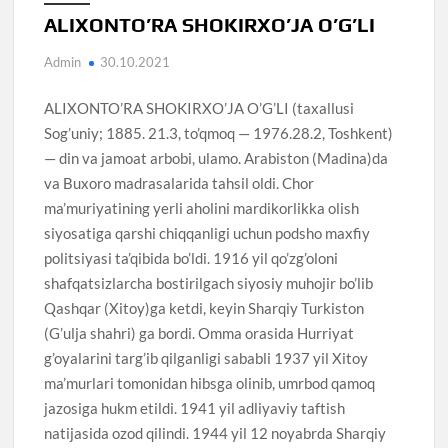
ALIXONTO’RA SHOKIRXO’JA O’G’LI
Admin
30.10.2021
ALIXONTO’RA SHOKIRXO’JA O’G’LI (taxallusi
Sog’uniy; 1885. 21.3, to’qmoq — 1976.28.2, Toshkent)
— din va jamoat arbobi, ulamo. Arabiston (Madina)da
va Buxoro madrasalarida tahsil oldi. Chor
ma’muriyatining yerli aholini mardikorlikka olish
siyosatiga qarshi chiqqanligi uchun podsho maxfiy
politsiyasi ta’qibida bo’ldi. 1916 yil qo’zg’oloni
shafqatsizlarcha bostirilgach siyosiy muhojir bo’lib
Qashqar (Xitoy)ga ketdi, keyin Sharqiy Turkiston
(G’ulja shahri) ga bordi. Omma orasida Hurriyat
g’oyalarini targ’ib qilganligi sababli 1937 yil Xitoy
ma’murlari tomonidan hibsga olinib, umrbod qamoq
jazosiga hukm etildi. 1941 yil adliyaviy taftish
natijasida ozod qilindi. 1944 yil 12 noyabrda Sharqiy