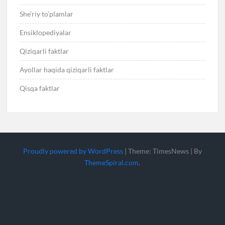
She’riy to’plamlar
Ensiklopediyalar
Qiziqarli faktlar
Ayollar haqida qiziqarli faktlar
Qisqa faktlar
Proudly powered by WordPress
|
Theme: TimesNews
|
By
ThemeSpiral.com
.