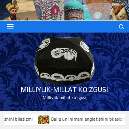
Skip
to
content
Search
MILLIYLIK-MILLAT KO'ZGUSI
Milliylik-millat ko'zgusi
i bilasizmi
Baliq uni nimani anglatishini bilasizmi