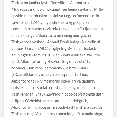
Turkiston jumhuriyati e’lon qilinib, Alixonto’ra
Muvaqqat inqilobiy hukumat raisligiga saylandi. Milliy
qo’shin tashabbuskori bo’ldi va unga qo’mondon etib
tayinlandi. 1946 yil iyunda sho’ro ayg’oqchilari
tomonidan maxfiy ravishda tazyiq bilan G’uljadan olib
chiqib ketilgan Alixonto’ra umrining oxirigacha
Toshkentda yashadi. Ahmad Donishning «Navodir-ul
vaqoe», Darvish Ali Changiyning «Musiqa risolasi»,
shuningdek «Temur tuzuklari» kabi asarlarni tarjima
qildi. Alixonto’raning «Devoni Sog’uniy» she’riy
to’plami, «Tarixi Muhammadiy», «Shifo ul-ilal»
(«Xastaliklar davosi») va boshqa asarlari bor.
Alixonto’ra tarixiy me’morlik obidalari va qadimiy
qo’lyozmalarni saqlab qolishda jonkuyarlik qilgan.
Toshkentdagi Shayx Zayniddin bobo qabristoniga dafn
etilgan. O’zbekiston mustaqillikka erishgach,
Alixonto’raning xotirasini abadiylashtirish maqsadida
Toshkentning Yakkasaroy tumanidagi o’rta maktabga,