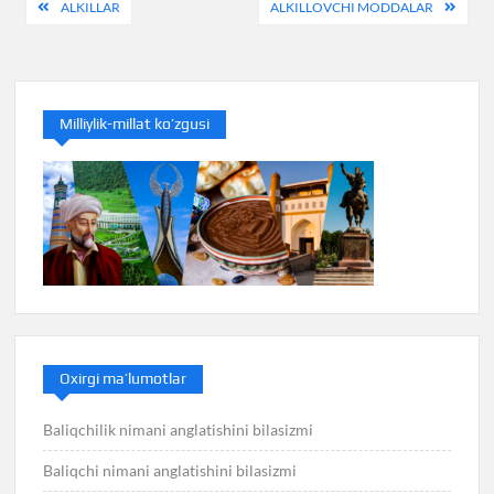
Post
ALKILLAR
ALKILLOVCHI MODDALAR
menyusi
Milliylik-millat ko’zgusi
Oxirgi ma’lumotlar
Baliqchilik nimani anglatishini bilasizmi
Baliqchi nimani anglatishini bilasizmi