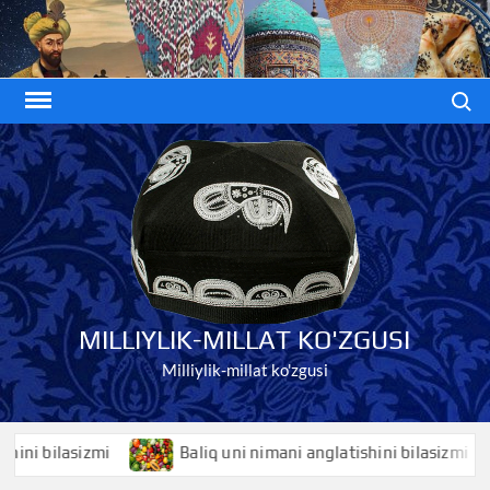
Skip
to
content
Search
MILLIYLIK-MILLAT KO'ZGUSI
Milliylik-millat ko'zgusi
 bilasizmi
Baliq uni nimani anglatishini bilasizmi