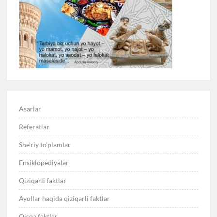
Asarlar
Referatlar
She’riy to’plamlar
Ensiklopediyalar
Qiziqarli faktlar
Ayollar haqida qiziqarli faktlar
Qisqa faktlar