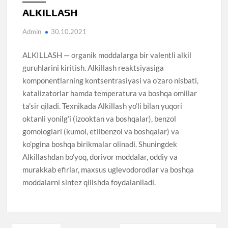
ALKILLASH
Admin
30.10.2021
ALKILLASH — organik moddalarga bir valentli alkil
guruhlarini kiritish. Alkillash reaktsiyasiga
komponentlarning kontsentrasiyasi va o’zaro nisbati,
katalizatorlar hamda temperatura va boshqa omillar
ta’sir qiladi. Texnikada Alkillash yo’li bilan yuqori
oktanli yonilg’i (izooktan va boshqalar), benzol
gomologlari (kumol, etilbenzol va boshqalar) va
ko’pgina boshqa birikmalar olinadi. Shuningdek
Alkillashdan bo’yoq, dorivor moddalar, oddiy va
murakkab efirlar, maxsus uglevodorodlar va boshqa
moddalarni sintez qilishda foydalaniladi.