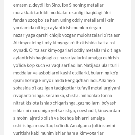
emasmiz, deydi Ibn Sino. Ibn Sinoning metallar
murakkab tarkibli moddalar ekanligi haqidagi fikri
fandan uzoq bo’lsa ham, uning oddiy metallarni iksir
yordamida oltinga aylantirish mumkin degan
nazariyaga qarshi chiqib yozgan mulohazalari o’rta asr
Alkimyosining ilmiy kimyoga o’sib o’tishida katta rol
o’ynadi. O’rta asr kimyogarlari oddiy metallarni oltinga
aylantirish haqidagi o’z nazariyalarini amalga oshirish
yo’lida ko’p kuch va vaqt sarfladilar. Natijada ular turli
moddalar va asboblarni kashf etdilarki, bularning ko’p
qismi hozirgi kimyo ilmida keng qo’llaniladi. Alkimyo
sohasida o’tkazilgan tadqiqotlar tufayli metallurgiyani
rivojlantirishga, keramika, shisha, millionlab tonna
nitrat kislota ishlab chiqarishga, gazmollarni bo’yash
ishlarini maromiga yetkazishga, novshadil, kinovardan
simobni ajratib olish va boshqa ishlarni amalga
oshirishga muvaffaq bo’lindi. Amalgama (oltin suvini
yuritish) kabi muhim ishlar ham alkimyogarlar