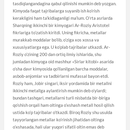
tasdiqlangandagina qabul qilinishi mumkin deb yozgan.
Kimyoda faqat tajribalarga suyanib ish ko’rish
kerakligini ham ta’kidlaganligi ma’lum. O’rta asrlarda
Sharqning ikkinchi bir kimyogari Ar-Roziy Aristotel
fikrlariga to’zatish kiritdi. Uning fikricha, metallar
murakkab moddalar bo’lib, o’ziga xos xossa va
xususiyatlarga ega. U ko’plab tajribalar utkazdi. Ar-
Roziy o’zining 200 dan ortiq ilmiy ishlarida, shu
jumladan kimyoga oid mashhur «Sirlar kitobi» asarida
o’sha davr kimyosida qo’llanilgan barcha moddalar,
asbob-anjomlar va tadbirlarni mufassal bayon etdi.
Roziy ham, Jobir singari, iksir yordamida bir metallni
ikkinchi metallga aylantirish mumkin deb o’ylardi;
bundan tashqari, metallarni turli nisbatda bir-biriga
qo’shish orqali ham oltinga o’xshash metall hosil qilish
ustida ko’p tajribalar o’tkazdi. Biroq Roziy shu usulda
tayyorlangan metallar ko’rinish jihatidan oltinga
o’xshasada, hali ular yuqori sifatli oltin emas deb