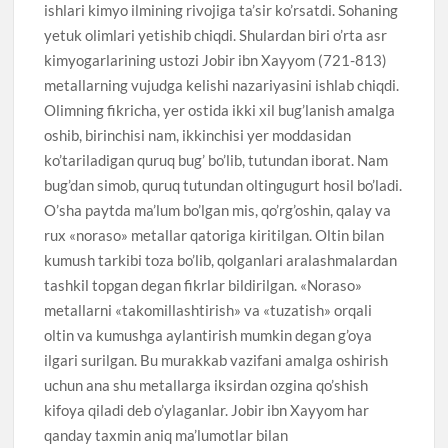
ishlari kimyo ilmining rivojiga ta’sir ko’rsatdi. Sohaning
yetuk olimlari yetishib chiqdi. Shulardan biri o’rta asr
kimyogarlarining ustozi Jobir ibn Xayyom (721-813)
metallarning vujudga kelishi nazariyasini ishlab chiqdi.
Olimning fikricha, yer ostida ikki xil bug’lanish amalga
oshib, birinchisi nam, ikkinchisi yer moddasidan
ko’tariladigan quruq bug’ bo’lib, tutundan iborat. Nam
bug’dan simob, quruq tutundan oltingugurt hosil bo’ladi.
O’sha paytda ma’lum bo’lgan mis, qo’rg’oshin, qalay va
rux «noraso» metallar qatoriga kiritilgan. Oltin bilan
kumush tarkibi toza bo’lib, qolganlari aralashmalardan
tashkil topgan degan fikrlar bildirilgan. «Noraso»
metallarni «takomillashtirish» va «tuzatish» orqali
oltin va kumushga aylantirish mumkin degan g’oya
ilgari surilgan. Bu murakkab vazifani amalga oshirish
uchun ana shu metallarga iksirdan ozgina qo’shish
kifoya qiladi deb o’ylaganlar. Jobir ibn Xayyom har
qanday taxmin aniq ma’lumotlar bilan