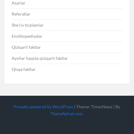
Asarlar
Referatlar
She’riy to’plamlar
Ensiklopediyalar
Qiziqarli faktlar
Ayollar haqida qiziqarli faktlar
Qisqa faktlar
Proudly powered by WordPress
|
Theme: TimesNews
|
By
ThemeSpiral.com
.