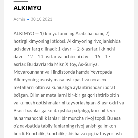
ALKIMYO
Admin
30.10.2021
ALKIMYO — 1) kimyo fanining Arabcha nomi; 2)
hozirgi kimyoning ibtidosi. Alkimyoning rivojlanishida
uch davr farq qilinadi: 1-davr — 2-6-asrlar, ikkinchi
davr— 12— 14-asrlar va uchinchi davr— 15— 17-
asrlar. Bu davrlarda Misr, Xitoy, As-Suriya,
Movarounnahr va Hindistonda hamda Yevropada
Alkimyoning asosiy masalasi «past va noraso»
metallarni oltin va kumushga aylantirishdan iborat
bo’lgan. Olimlar metallarni bir-biriga qorishtirib oltin
va kumush qotishmalarini tayyorlashgan. 8-asr oxiri va
9-asr boshlariga kelib qishloq xo’jaligi, konchilik va
hunarmandchilik ishlari bir muncha rivoj topdi. Bu esa
o’z navbatida tabiiy fanlarning rivojlanishiga imkon
berdi. Konchilik, kunchilik, shisha va qog’oz tayyorlash