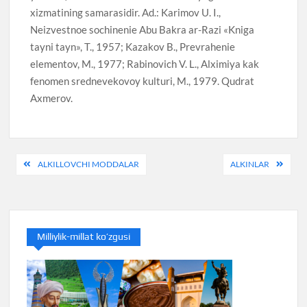
xizmatining samarasidir. Ad.: Karimov U. I.,
Neizvestnoe sochinenie Abu Bakra ar-Razi «Kniga
tayni tayn», T., 1957; Kazakov B., Prevrahenie
elementov, M., 1977; Rabinovich V. L., Alximiya kak
fenomen srednevekovoy kulturi, M., 1979. Qudrat
Axmerov.
Post
ALKILLOVCHI MODDALAR
ALKINLAR
menyusi
Milliylik-millat ko’zgusi