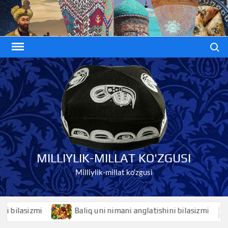
Skip
to
content
Search
MILLIYLIK-MILLAT KO'ZGUSI
Milliylik-millat ko'zgusi
sizmi
Baliq uni nimani anglatishini bilasizmi
Bal