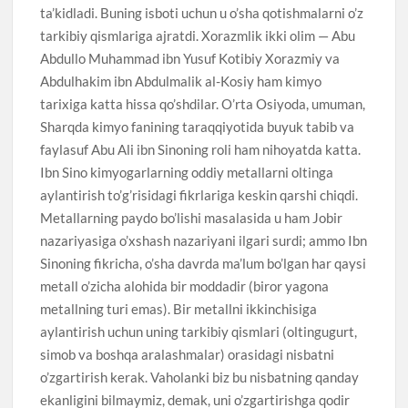
ta’kidladi. Buning isboti uchun u o’sha qotishmalarni o’z
tarkibiy qismlariga ajratdi. Xorazmlik ikki olim — Abu
Abdullo Muhammad ibn Yusuf Kotibiy Xorazmiy va
Abdulhakim ibn Abdulmalik al-Kosiy ham kimyo
tarixiga katta hissa qo’shdilar. O’rta Osiyoda, umuman,
Sharqda kimyo fanining taraqqiyotida buyuk tabib va
faylasuf Abu Ali ibn Sinoning roli ham nihoyatda katta.
Ibn Sino kimyogarlarning oddiy metallarni oltinga
aylantirish to’g’risidagi fikrlariga keskin qarshi chiqdi.
Metallarning paydo bo’lishi masalasida u ham Jobir
nazariyasiga o’xshash nazariyani ilgari surdi; ammo Ibn
Sinoning fikricha, o’sha davrda ma’lum bo’lgan har qaysi
metall o’zicha alohida bir moddadir (biror yagona
metallning turi emas). Bir metallni ikkinchisiga
aylantirish uchun uning tarkibiy qismlari (oltingugurt,
simob va boshqa aralashmalar) orasidagi nisbatni
o’zgartirish kerak. Vaholanki biz bu nisbatning qanday
ekanligini bilmaymiz, demak, uni o’zgartirishga qodir