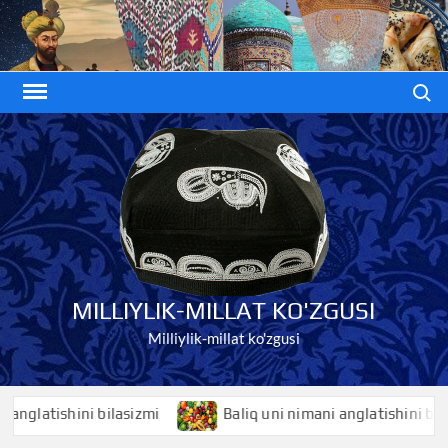
Skip
to
content
Search
MILLIYLIK-MILLAT KO'ZGUSI
Milliylik-millat ko'zgusi
glatishini bilasizmi
Baliq uni nimani anglatishini bilasiz