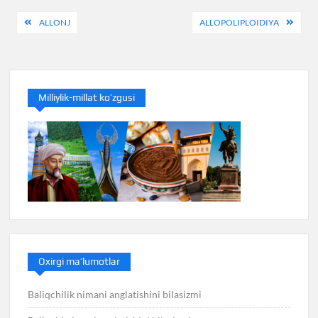
Post
ALLONJ
ALLOPOLIPLOIDIYA
menyusi
Milliylik-millat ko’zgusi
Oxirgi ma’lumotlar
Baliqchilik nimani anglatishini bilasizmi