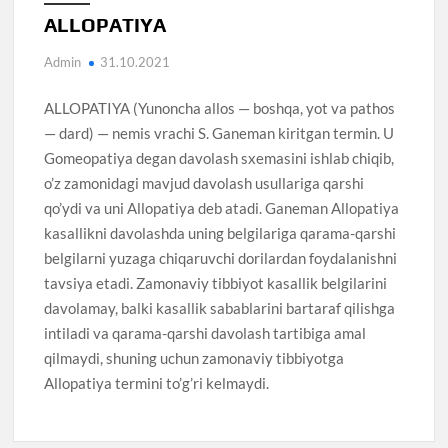
ALLOPATIYA
Admin
31.10.2021
ALLOPATIYA (Yunoncha allos — boshqa, yot va pathos
— dard) — nemis vrachi S. Ganeman kiritgan termin. U
Gomeopatiya degan davolash sxemasini ishlab chiqib,
o’z zamonidagi mavjud davolash usullariga qarshi
qo’ydi va uni Allopatiya deb atadi. Ganeman Allopatiya
kasallikni davolashda uning belgilariga qarama-qarshi
belgilarni yuzaga chiqaruvchi dorilardan foydalanishni
tavsiya etadi. Zamonaviy tibbiyot kasallik belgilarini
davolamay, balki kasallik sabablarini bartaraf qilishga
intiladi va qarama-qarshi davolash tartibiga amal
qilmaydi, shuning uchun zamonaviy tibbiyotga
Allopatiya termini to’g’ri kelmaydi.