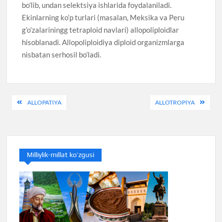
bo’lib, undan selektsiya ishlarida foydalaniladi.
Ekinlarning ko’p turlari (masalan, Meksika va Peru
g’o’zalariningg tetraploid navlari) allopoliploidlar
hisoblanadi. Allopoliploidiya diploid organizmlarga
nisbatan serhosil bo’ladi.
Post
ALLOPATIYA
ALLOTROPIYA
menyusi
Milliylik-millat ko’zgusi