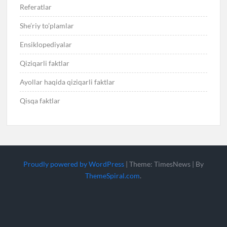
Referatlar
She’riy to’plamlar
Ensiklopediyalar
Qiziqarli faktlar
Ayollar haqida qiziqarli faktlar
Qisqa faktlar
Proudly powered by WordPress
|
Theme: TimesNews
|
By
ThemeSpiral.com
.