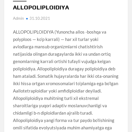
ALLOPOLIPLOIDIYA
Admin
31.10.2021
ALLOPOLIPLOIDIYA (Yunoncha allos -boshqa va
polyploos — ko’p karrali) — har xil turlar yoki
avlodlarga mansub organizmlarni chatishtirish
natijasida olingan duragaylarda ikki va undan ortiq
genomlarning karrali ortishi tufayli vujudga kelgan
poliploidiya. Allopoliploidiya duragay poliploidiya deb
ham ataladi. Somatik hujayralarda har ikki ota-onaning
ikki hissa ortgan xromosomalari to’plamiga ega bo’lgan
Aallotetraploidlar yoki amfidiploidlar deyiladi.
Allopoliploidiya muhitning turli xil ekstremal
sharoitlariga yuqori adaptiv moslanuvchanligi va
chidamligi b-n diploidlardan ajralib turadi.
Allopoliploidiya yangi forma va tur paydo bo’lishining
omili sifatida evolyutsiyada muhim ahamiyatga ega