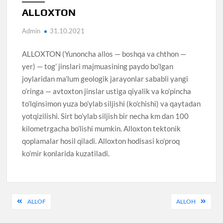
ALLOXTON
Admin
31.10.2021
ALLOXTON (Yunoncha allos — boshqa va chthon —
yer) — tog’ jinslari majmuasining paydo bo’lgan
joylaridan ma’lum geologik jarayonlar sababli yangi
o’ringa — avtoxton jinslar ustiga qiyalik va ko’pincha
to’lqinsimon yuza bo’ylab siljishi (ko’chishi) va qaytadan
yotqizilishi. Sirt bo’ylab siljish bir necha km dan 100
kilometrgacha bo’lishi mumkin. Alloxton tektonik
qoplamalar hosil qiladi. Alloxton hodisasi ko’proq
ko’mir konlarida kuzatiladi.
Post
ALLOF
ALLOH
menyusi