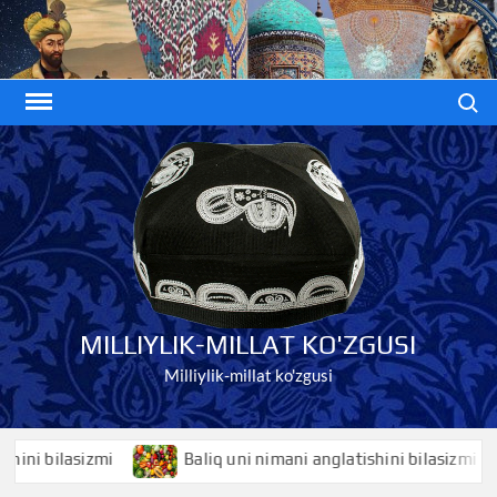
Skip
to
content
Search
MILLIYLIK-MILLAT KO'ZGUSI
Milliylik-millat ko'zgusi
 bilasizmi
Baliq uni nimani anglatishini bilasizmi