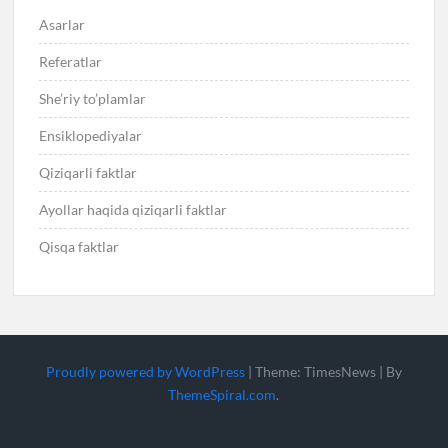
Asarlar
Referatlar
She’riy to’plamlar
Ensiklopediyalar
Qiziqarli faktlar
Ayollar haqida qiziqarli faktlar
Qisqa faktlar
Proudly powered by WordPress
|
Theme: TimesNews
|
By
ThemeSpiral.com
.