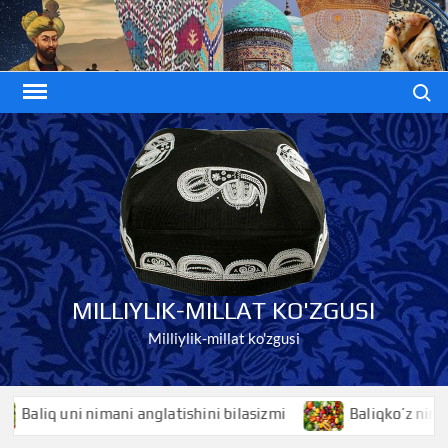
Skip
to
content
Search
MILLIYLIK-MILLAT KO'ZGUSI
Milliylik-millat ko'zgusi
liq uni nimani anglatishini bilasizmi
Baliqko’z nimani an