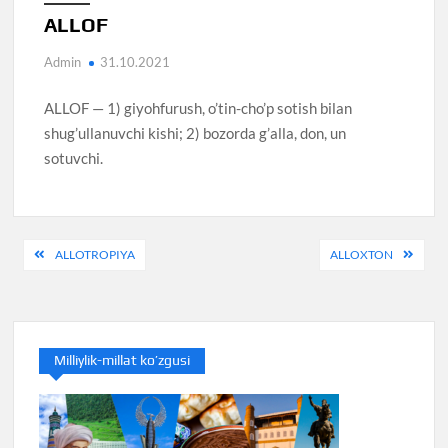
ALLOF
Admin
31.10.2021
ALLOF — 1) giyohfurush, o’tin-cho’p sotish bilan
shug’ullanuvchi kishi; 2) bozorda g’alla, don, un
sotuvchi.
Post
ALLOTROPIYA
ALLOXTON
menyusi
Milliylik-millat ko’zgusi