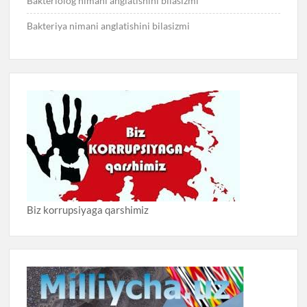
Bakteriolog nimani anglatishini bilasizmi
Bakteriya nimani anglatishini bilasizmi
Biz korrupsiyaga qarshimiz