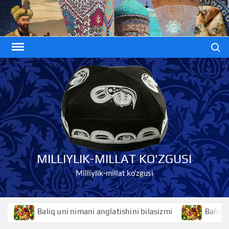
Skip
to
content
Search
MILLIYLIK-MILLAT KO'ZGUSI
Milliylik-millat ko'zgusi
Baliq uni nimani anglatishini bilasizmi
Baliqko’z ni