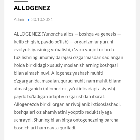
ALLOGENEZ
Admin
30.10.2021
ALLOGENEZ (Yunoncha allos — boshqa va genesis —
kelib chiqish, paydo bo’lish) — organizmlar guruhi
evolyutsiyasining yo’nalishi, o’zaro yaqin turlarda
tuzilishning umumiy darajasi o’zgarmasdan saqlangan
holda bir xildagi xususiy moslanishlarning boshqasi
bilan almashinuvi. Allogenez yashash muhiti
o’zgarganida, masalan, quruq muhit nam muhit bilann
almashganida (allomorfoz, ya’ni idioadaptasiyash)
paydo bo’ladigan adaptiv o’zgarishdan iborat.
Allogenezda bir xil organlar rivojlanib ixtisoslashadi,
boshqalari o’z ahamiyatini yo’qotib reduktsiyaga
uchraydi. Shuning bilan birga ontogenezning barcha
bosqichlari ham qayta quriladi.