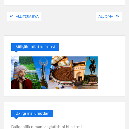
Post
ALLITERASIYA
ALL OMA
menyusi
Milliylik-millat ko’zgusi
Oxirgi ma’lumotlar
Baliqchilik nimani anglatishini bilasizmi