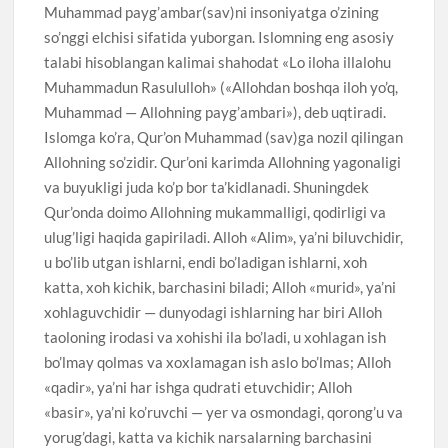
Muhammad payg’ambar(sav)ni insoniyatga o’zining
so’nggi elchisi sifatida yuborgan. Islomning eng asosiy
talabi hisoblangan kalimai shahodat «Lo iloha illalohu
Muhammadun Rasululloh» («Allohdan boshqa iloh yo’q,
Muhammad — Allohning payg’ambari»), deb uqtiradi.
Islomga ko’ra, Qur’on Muhammad (sav)ga nozil qilingan
Allohning so’zidir. Qur’oni karimda Allohning yagonaligi
va buyukligi juda ko’p bor ta’kidlanadi. Shuningdek
Qur’onda doimo Allohning mukammalligi, qodirligi va
ulug’ligi haqida gapiriladi. Alloh «Alim», ya’ni biluvchidir,
u bo’lib utgan ishlarni, endi bo’ladigan ishlarni, xoh
katta, xoh kichik, barchasini biladi; Alloh «murid», ya’ni
xohlaguvchidir — dunyodagi ishlarning har biri Alloh
taoloning irodasi va xohishi ila bo’ladi, u xohlagan ish
bo’lmay qolmas va xoxlamagan ish aslo bo’lmas; Alloh
«qadir», ya’ni har ishga qudrati etuvchidir; Alloh
«basir», ya’ni ko’ruvchi — yer va osmondagi, qorong’u va
yorug’dagi, katta va kichik narsalarning barchasini