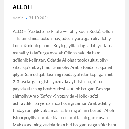
ALLOH
Admin
31.10.2021
ALLOH (Arabcha, «al-iloh» — ilohiy kuch, Xudo), Olloh
— Islom dinida butun mavjudotni yaratgan oliy ilohiy
kuch; Xudoning nomi. Keyingi yillardagi adabiyotlarda
mahalliy talaffuzga moslab Olloh shaklida ham
qo’llanib kelingan. Odatda Allohga taolo (ulug’, oliy)
sifati qo’shib aytiladi. Shimoliy Arabistonda istiqomat
qilgan Samud qabilasining ibodatgohidan topilgan mil.
2-3-asrlarga tegishli yozuvda aytilishicha, o’sha
paytda ularning bosh xudosi — Alloh bo’lgan. Boshqa
shimoliy Arab (Safoviy) yozuvida «Hollo» so’zi
uchraydiki, bu yerda «ho» hozirgi zamon Arab adabiy
tilidagi aniqlik yuklamasi «al» ning o’rnini bosadi. Alloh
Islom yoyilishi arafasida ba’zi arablarning, xususan,
Makka axlining xudolaridan biri bo’lgan, degan fikr ham