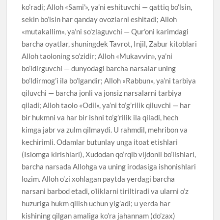
ko’radi; Alloh «Sami'», ya’ni eshituvchi — qattiq bo’lsin,
sekin bo’lsin har qanday ovozlarni eshitadi; Alloh
«mutakallim», ya’ni so’zlaguvchi — Qur’oni karimdagi
barcha oyatlar, shuningdek Tavrot, Injil, Zabur kitoblari
Alloh taoloning so’zidir; Alloh «Mukavvin», ya’ni
bo’ldirguvchi — dunyodagi barcha narsalar uning
bo’ldirmog’i ila bo’lgandir; Alloh «Rabbun», ya’ni tarbiya
qiluvchi — barcha jonli va jonsiz narsalarni tarbiya
qiladi; Alloh taolo «Odil», ya’ni to’g’rilik qiluvchi — har
bir hukmni va har bir ishni to’g’rilik ila qiladi, hech
kimga jabr va zulm qilmaydi. U rahmdil, mehribon va
kechirimli. Odamlar butunlay unga itoat etishlari
(Islomga kirishlari), Xudodan qo’rqib vijdonli bo’lishlari,
barcha narsada Allohga va uning irodasiga ishonishlari
lozim. Alloh o’zi xohlagan paytda yerdagi barcha
narsani barbod etadi, o’liklarni tiriltiradi va ularni o’z
huzuriga hukm qilish uchun yig’adi; u yerda har
kishining qilgan amaliga ko’ra jahannam (do’zax)