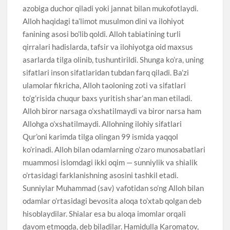
azobiga duchor qiladi yoki jannat bilan mukofotlaydi.
Alloh haqidagi ta’limot musulmon dini va ilohiyot
fanining asosi bo’lib qoldi. Alloh tabiatining turli
qirralari hadislarda, tafsir va ilohiyotga oid maxsus
asarlarda tilga olinib, tushuntirildi. Shunga ko’ra, uning
sifatlari inson sifatlaridan tubdan farq qiladi. Ba’zi
ulamolar fikricha, Alloh taoloning zoti va sifatlari
to’g’risida chuqur baxs yuritish shar’an man etiladi.
Alloh biror narsaga o’xshatilmaydi va biror narsa ham
Allohga o’xshatilmaydi. Allohning ilohiy sifatlari
Qur’oni karimda tilga olingan 99 ismida yaqqol
ko’rinadi. Alloh bilan odamlarning o’zaro munosabatlari
muammosi islomdagi ikki oqim — sunniylik va shialik
o’rtasidagi farklanishning asosini tashkil etadi.
Sunniylar Muhammad (sav) vafotidan so’ng Alloh bilan
odamlar o’rtasidagi bevosita aloqa to’xtab qolgan deb
hisoblaydilar. Shialar esa bu aloqa imomlar orqali
davom etmoqda, deb biladilar. Hamidulla Karomatov,