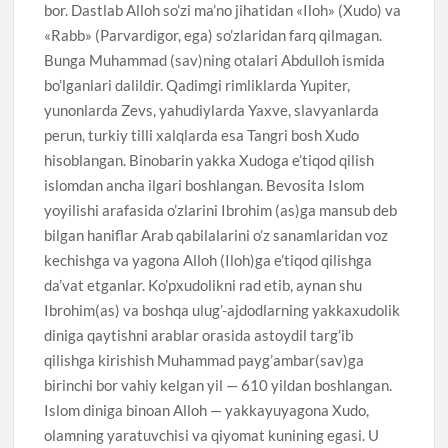
bor. Dastlab Alloh so’zi ma’no jihatidan «Iloh» (Xudo) va
«Rabb» (Parvardigor, ega) so’zlaridan farq qilmagan.
Bunga Muhammad (sav)ning otalari Abdulloh ismida
bo’lganlari dalildir. Qadimgi rimliklarda Yupiter,
yunonlarda Zevs, yahudiylarda Yaxve, slavyanlarda
perun, turkiy tilli xalqlarda esa Tangri bosh Xudo
hisoblangan. Binobarin yakka Xudoga e’tiqod qilish
islomdan ancha ilgari boshlangan. Bevosita Islom
yoyilishi arafasida o’zlarini Ibrohim (as)ga mansub deb
bilgan haniflar Arab qabilalarini o’z sanamlaridan voz
kechishga va yagona Alloh (Iloh)ga e’tiqod qilishga
da’vat etganlar. Ko’pxudolikni rad etib, aynan shu
Ibrohim(as) va boshqa ulug’-ajdodlarning yakkaxudolik
diniga qaytishni arablar orasida astoydil targ’ib
qilishga kirishish Muhammad payg’ambar(sav)ga
birinchi bor vahiy kelgan yil — 610 yildan boshlangan.
Islom diniga binoan Alloh — yakkayuyagona Xudo,
olamning yaratuvchisi va qiyomat kunining egasi. U