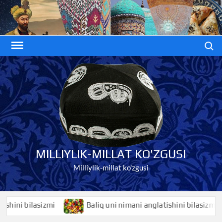
Skip
to
content
Search
MILLIYLIK-MILLAT KO'ZGUSI
Milliylik-millat ko'zgusi
bilasizmi
Baliq uni nimani anglatishini bilasizmi