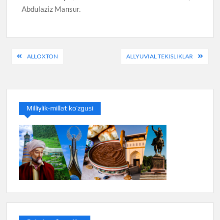
Abdulaziz Mansur.
Post
ALLOXTON
ALLYUVIAL TEKISLIKLAR
menyusi
Milliylik-millat ko’zgusi