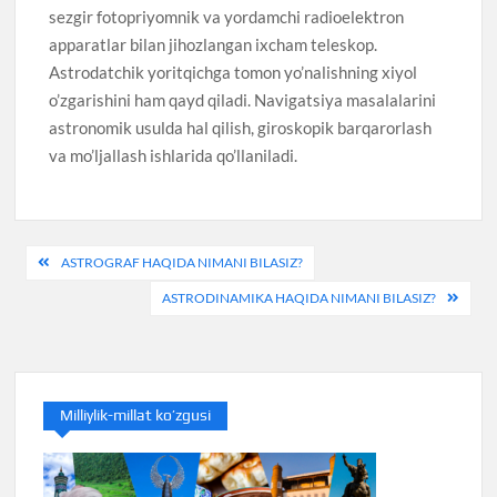
sezgir fotopriyomnik va yordamchi radioelektron
apparatlar bilan jihozlangan ixcham teleskop.
Astrodatchik yoritqichga tomon yo’nalishning xiyol
o’zgarishini ham qayd qiladi. Navigatsiya masalalarini
astronomik usulda hal qilish, giroskopik barqarorlash
va mo’ljallash ishlarida qo’llaniladi.
Post
ASTROGRAF HAQIDA NIMANI BILASIZ?
menyusi
ASTRODINAMIKA HAQIDA NIMANI BILASIZ?
Milliylik-millat ko’zgusi