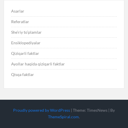
Asarlar
Referatlar
She’riy to’plamlar
Ensiklopediyalar
Qiziqarli faktlar
Ayollar haqida qiziqarli faktlar
Qisqa faktlar
Proudly powered by WordPress
|
Theme: TimesNews
|
By
ThemeSpiral.com
.