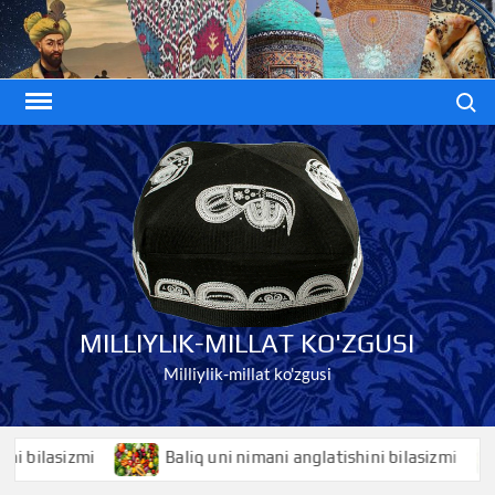
Skip
to
content
Search
MILLIYLIK-MILLAT KO'ZGUSI
Milliylik-millat ko'zgusi
ilasizmi
Baliq uni nimani anglatishini bilasizmi
B