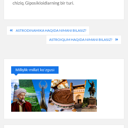
chiziq. Giposikloidlarning bir turi.
Post
ASTRODINAMIKA HAQIDA NIMANI BILASIZ?
menyusi
ASTROIQLIM HAQIDA NIMANI BILASIZ?
Milliylik-millat ko’zgusi