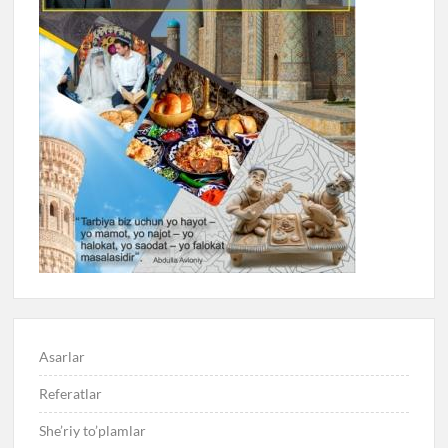
Asarlar
Referatlar
She’riy to’plamlar