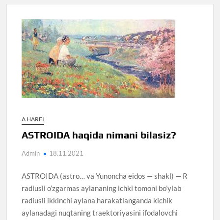
A HARFI
ASTROIDA haqida nimani bilasiz?
Admin
18.11.2021
ASTROIDA (astro… va Yunoncha eidos — shakl) — R
radiusli o’zgarmas aylananing ichki tomoni bo’ylab
radiusli ikkinchi aylana harakatlanganda kichik
aylanadagi nuqtaning traektoriyasini ifodalovchi