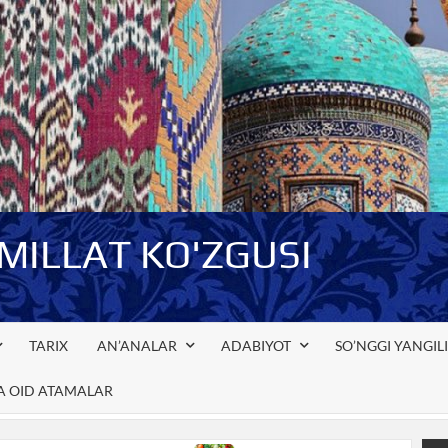
-MILLAT KO'ZGUSI
TARIX
AN’ANALAR
ADABIYOT
SO’NGGI YANGIL
GA OID ATAMALAR