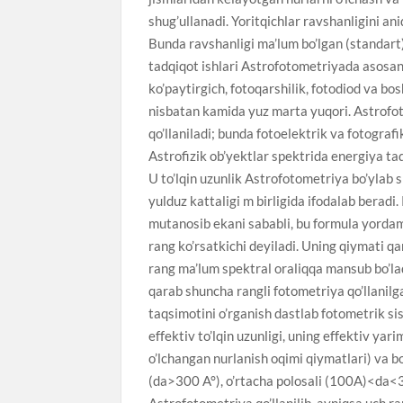
shug’ullanadi. Yoritqichlar ravshanligini ani
Bunda ravshanligi ma’lum bo’lgan (standart
tadqiqot ishlari Astrofotometriyada asosan t
ko’paytirgich, fotoqarshilik, fotodiod va b
nisbatan kamida yuz marta yuqori. Astrofo
qo’llaniladi; bunda fotoelektrik va fotografi
Astrofizik ob’yektlar spektrida energiya ta
U to’lqin uzunlik Astrofotometriya bo’ylab s
yulduz kattaligi m birligida ifodalab beradi.
mutanosib ekani sababli, bu formula yordam
rang ko’rsatkichi deyiladi. Uning qiymati qa
rang ma’lum spektral oraliqqa mansub bo’lad
qarab shuncha rangli fotometriya qo’llanilga
taqsimotini o’rganish dastlab fotometrik sis
effektiv to’lqin uzunligi, uning effektiv ya
o’lchangan nurlanish oqimi qiymatlari) va bo
(da>300 A°), o’rtacha polosali (100A)<da<
Astrofotometriya qo’llanilib, ayniqsa uch ra