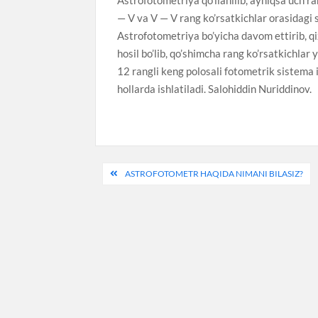
— V va V — V rang ko’rsatkichlar orasidagi
Astrofotometriya bo’yicha davom ettirib, qizi
hosil bo’lib, qo’shimcha rang ko’rsatkichlar
12 rangli keng polosali fotometrik sistema 
hollarda ishlatiladi. Salohiddin Nuriddinov.
Post
ASTROFOTOMETR HAQIDA NIMANI BILASIZ?
menyusi