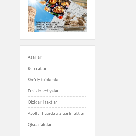
Asarlar
Referatlar
She’riy to’plamlar
Ensiklopediyalar
Qiziqarli faktlar
Ayollar haqida qiziqarli faktlar
Qisqa faktlar