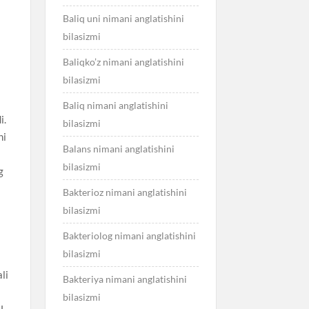
Baliq uni nimani anglatishini
bilasizmi
Baliqko’z nimani anglatishini
bilasizmi
Baliq nimani anglatishini
i.
bilasizmi
ni
Balans nimani anglatishini
bilasizmi
g
Bakterioz nimani anglatishini
bilasizmi
Bakteriolog nimani anglatishini
bilasizmi
li
Bakteriya nimani anglatishini
bilasizmi
U