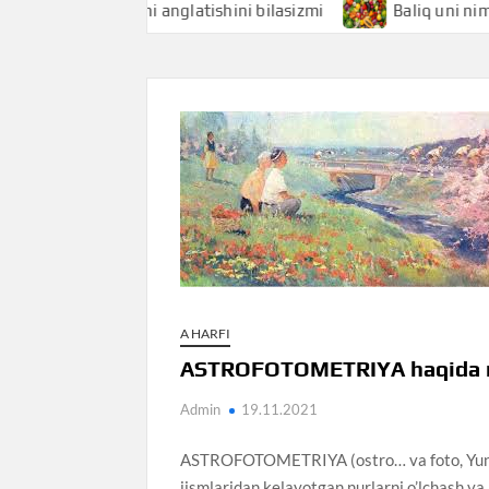
iqchi nimani anglatishini bilasizmi
Baliq uni nimani angl
A HARFI
ASTROFOTOMETRIYA haqida ni
Admin
19.11.2021
ASTROFOTOMETRIYA (ostro… va foto, Yunon
jismlaridan kelayotgan nurlarni o’lchash va 