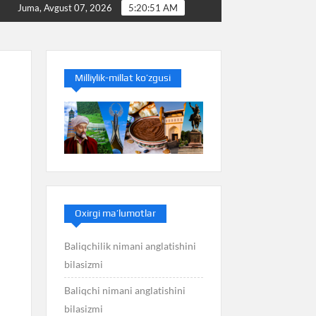
Baliq nimani anglatishini bilasizmi
Balans niman
Juma, Avgust 07, 2026
5:20:52 AM
Milliylik-millat ko’zgusi
Oxirgi ma’lumotlar
Baliqchilik nimani anglatishini
bilasizmi
Baliqchi nimani anglatishini
bilasizmi