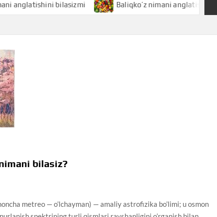
atishini bilasizmi
Baliqko’z nimani anglatishini bilasizmi
mani bilasiz?
cha metreo — o’lchayman) — amaliy astrofizika bo’limi; u osmon
nurlanish spektrining turli qismlari ravshanligini o’rganish bilan