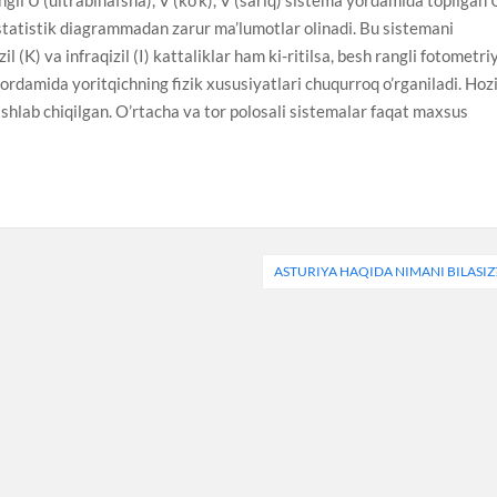
 statistik diagrammadan zarur ma’lumotlar olinadi. Bu sistemani
l (K) va infraqizil (I) kattaliklar ham ki-ritilsa, besh rangli fotometri
 yordamida yoritqichning fizik xususiyatlari chuqurroq o’rganiladi. Hoz
ishlab chiqilgan. O’rtacha va tor polosali sistemalar faqat maxsus
ASTURIYA HAQIDA NIMANI BILASIZ