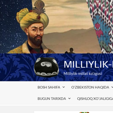
Skip
to
content
MILLIYLIK
Milliylik-millat ko'zgusi
BOSH SAHIFA
O’ZBEKISTON HAQIDA
BUGUN TARIXDA
QISHLOQ XO’JALIGI