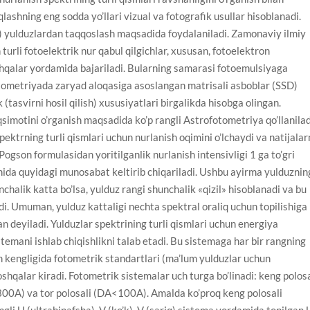
qlashning eng sodda yo’llari vizual va fotografik usullar hisoblanadi.
) yulduzlardan taqqoslash maqsadida foydalaniladi. Zamonaviy ilmiy
urli fotoelektrik nur qabul qilgichlar, xususan, fotoelektron
oshqalar yordamida bajariladi. Bularning samarasi fotoemulsiyaga
tometriyada zaryad aloqasiga asoslangan matrisali asboblar (SSD)
k (tasvirni hosil qilish) xususiyatlari birgalikda hisobga olingan.
qsimotini o’rganish maqsadida ko’p rangli Astrofotometriya qo’llanilad
pektrning turli qismlari uchun nurlanish oqimini o’lchaydi va natijalar
 Pogson formulasidan yoritilganlik nurlanish intensivligi 1 ga to’gri
ida quyidagi munosabat keltirib chiqariladi. Ushbu ayirma yulduznin
nchalik katta bo’lsa, yulduz rangi shunchalik «qizil» hisoblanadi va bu
i. Umuman, yulduz kattaligi nechta spektral oraliq uchun topilishiga
n deyiladi. Yulduzlar spektrining turli qismlari uchun energiya
temani ishlab chiqishlikni talab etadi. Bu sistemaga har bir rangning
rim kengligida fotometrik standartlari (ma’lum yulduzlar uchun
shqalar kiradi. Fotometrik sistemalar uch turga bo’linadi: keng polosa
300A) va tor polosali (DA<100A). Amalda ko’proq keng polosali
ngli U (ultrabinafsha), V (ko’k), V (sariq) sistema yordamida topilgan 