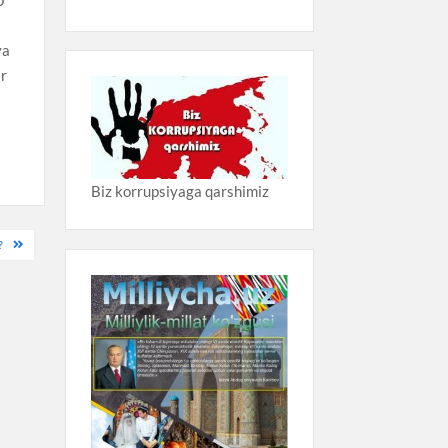
ya
ir
Biz korrupsiyaga qarshimiz
?