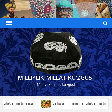
Skip
to
content
Search
MILLIYLIK-MILLAT KO'ZGUSI
Milliylik-millat ko'zgusi
tishini bilasizmi
Baliq uni nimani anglatishini bilasizmi