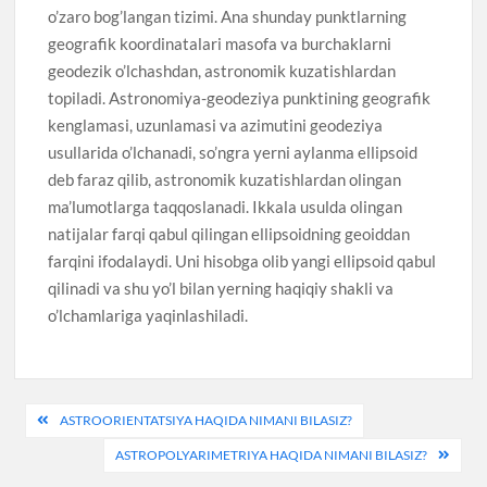
o’zaro bog’langan tizimi. Ana shunday punktlarning
geografik koordinatalari masofa va burchaklarni
geodezik o’lchashdan, astronomik kuzatishlardan
topiladi. Astronomiya-geodeziya punktining geografik
kenglamasi, uzunlamasi va azimutini geodeziya
usullarida o’lchanadi, so’ngra yerni aylanma ellipsoid
deb faraz qilib, astronomik kuzatishlardan olingan
ma’lumotlarga taqqoslanadi. Ikkala usulda olingan
natijalar farqi qabul qilingan ellipsoidning geoiddan
farqini ifodalaydi. Uni hisobga olib yangi ellipsoid qabul
qilinadi va shu yo’l bilan yerning haqiqiy shakli va
o’lchamlariga yaqinlashiladi.
Post
ASTROORIENTATSIYA HAQIDA NIMANI BILASIZ?
menyusi
ASTROPOLYARIMETRIYA HAQIDA NIMANI BILASIZ?