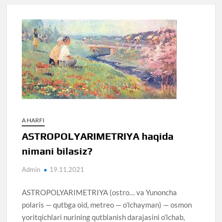
A HARFI
ASTROPOLYARIMETRIYA haqida
nimani bilasiz?
Admin
19.11.2021
ASTROPOLYARIMETRIYA (ostro… va Yunoncha
polaris — qutbga oid, metreo — o’lchayman) — osmon
yoritqichlari nurining qutblanish darajasini o’lchab,