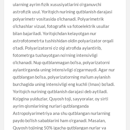
ularning ayrim fizik xususiyatlarini o’rganuvchi
astrofizik usul. Yoritqich nurining qutblanish darajasi
polyarimetr vositasida o’lchanadi. Polyarimetrik
o’lchashlar vizual, fotografik va fotoelektrik usullar
bilan bajariladi. Yoritqichdan kelayotgan nur
astrofotometrta tushishidan oldin polyarizator orqali
o’tadi. Polyarizatorni o’z o’qi atrofida aylantirib,
fotometrga tushayotgan no’rning intensivligi
o’lchanadi. Nup qutblanmagan bo’lsa, polyarizatorni
aylantirganda uning intensivligi o’zgarmaydi. Agar nur
qutblangan bo’lsa, polyarizatorning ma’lum aylanish
burchagida uning intensivligi eng kuchli (Imax) bo’ladi.
Yoritqich nurining qutblanish darajasi deb aytiladi.
Ko’pgina yulduzlar, Quyosh toji, sayyoralar, oy sirti
ayrim qismlarining nurlari qutblanganda
Astropolyarimetriya ana shu qutblangan nurlarning
paydo bo’lish sabablarini ham o’rganadi. Masalan,
Quyosh tojining 50% igacha qutblangan nurlar va