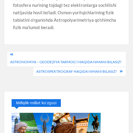
fotosfera nurining tojdagi tez elektronlarga sochilishi
natijasida hosil bo’ladi. Osmon yoritqichlarining fizik
tabiatini o’rganishda Astropolyarimetriya qo’shimcha
fizik ma’lumot beradi.
Post
ASTRONOMIYA – GEODEZIYA TARMOG’I HAQIDA NIMANI BILASIZ?
menyusi
ASTROSPEKTROGRAF HAQIDA NIMANI BILASIZ?
Milliylik-millat ko’zgusi