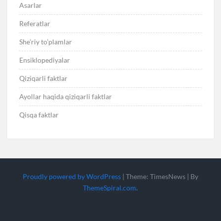
Asarlar
Referatlar
She’riy to’plamlar
Ensiklopediyalar
Qiziqarli faktlar
Ayollar haqida qiziqarli faktlar
Qisqa faktlar
Proudly powered by WordPress
|
Theme: TimesNews
|
By
ThemeSpiral.com
.