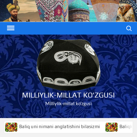
Skip
to
content
Search
MILLIYLIK-MILLAT KO'ZGUSI
Milliylik-millat ko'zgusi
Baliq uni nimani anglatishini bilasizmi
Baliqko’z nima