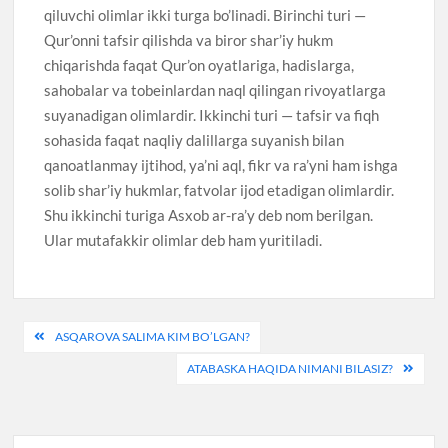
qiluvchi olimlar ikki turga bo’linadi. Birinchi turi —
Qur’onni tafsir qilishda va biror shar’iy hukm
chiqarishda faqat Qur’on oyatlariga, hadislarga,
sahobalar va tobeinlardan naql qilingan rivoyatlarga
suyanadigan olimlardir. Ikkinchi turi — tafsir va fiqh
sohasida faqat naqliy dalillarga suyanish bilan
qanoatlanmay ijtihod, ya’ni aql, fikr va ra’yni ham ishga
solib shar’iy hukmlar, fatvolar ijod etadigan olimlardir.
Shu ikkinchi turiga Asxob ar-ra’y deb nom berilgan.
Ular mutafakkir olimlar deb ham yuritiladi.
Post
ASQAROVA SALIMA KIM BO’LGAN?
menyusi
ATABASKA HAQIDA NIMANI BILASIZ?