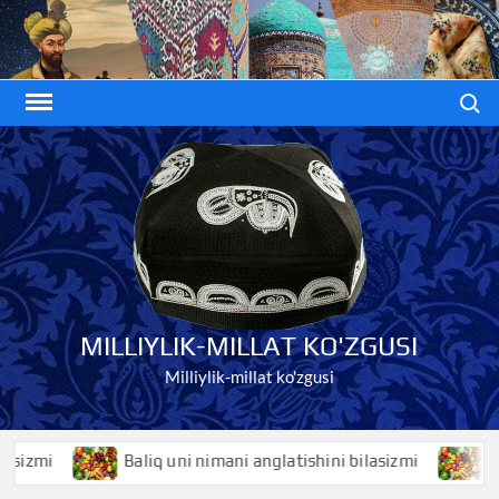
Skip
to
content
Search
MILLIYLIK-MILLAT KO'ZGUSI
Milliylik-millat ko'zgusi
mi
Baliq uni nimani anglatishini bilasizmi
Baliqk