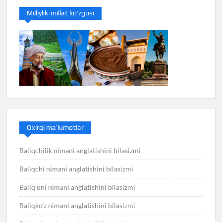
Milliylik-millat ko’zgusi
Oxirgi ma’lumotlar
Baliqchilik nimani anglatishini bilasizmi
Baliqchi nimani anglatishini bilasizmi
Baliq uni nimani anglatishini bilasizmi
Baliqko’z nimani anglatishini bilasizmi