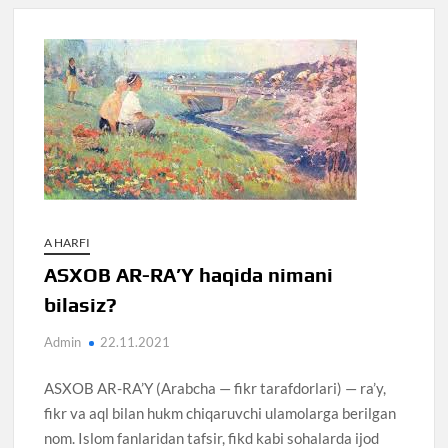
A HARFI
ASXOB AR-RA’Y haqida nimani
bilasiz?
Admin
22.11.2021
ASXOB AR-RA’Y (Arabcha — fikr tarafdorlari) — ra’y,
fikr va aql bilan hukm chiqaruvchi ulamolarga berilgan
nom. Islom fanlaridan tafsir, fikd kabi sohalarda ijod