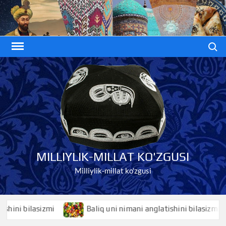
Skip
to
content
Search
MILLIYLIK-MILLAT KO'ZGUSI
Milliylik-millat ko'zgusi
 bilasizmi
Baliq uni nimani anglatishini bilasizmi