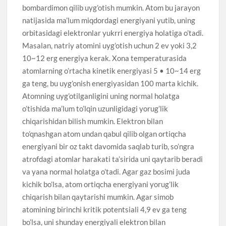
bombardimon qilib uyg’otish mumkin. Atom bu jarayon
natijasida ma’lum miqdordagi energiyani yutib, uning
orbitasidagi elektronlar yukrri energiya holatiga o’tadi.
Masalan, natriy atomini uyg’otish uchun 2 ev yoki 3,2
10~12 erg energiya kerak. Xona temperaturasida
atomlarning o’rtacha kinetik energiyasi 5 • 10~14 erg
ga teng, bu uyg’onish energiyasidan 100 marta kichik.
Atomning uyg’otilganligini uning normal holatga
o’tishida ma’lum to’lqin uzunligidagi yorug’lik
chiqarishidan bilish mumkin. Elektron bilan
to’qnashgan atom undan qabul qilib olgan ortiqcha
energiyani bir oz takt davomida saqlab turib, so’ngra
atrofdagi atomlar harakati ta’sirida uni qaytarib beradi
va yana normal holatga o’tadi. Agar gaz bosimi juda
kichik bo’lsa, atom ortiqcha energiyani yorug’lik
chiqarish bilan qaytarishi mumkin. Agar simob
atomining birinchi kritik potentsiali 4,9 ev ga teng
bo’lsa, uni shunday energiyali elektron bilan