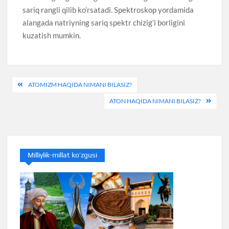
sariq rangli qilib ko’rsatadi. Spektroskop yordamida
alangada natriyning sariq spektr chizig’i borligini
kuzatish mumkin.
Post
ATOMIZM HAQIDA NIMANI BILASIZ?
menyusi
ATON HAQIDA NIMANI BILASIZ?
Milliylik-millat ko’zgusi