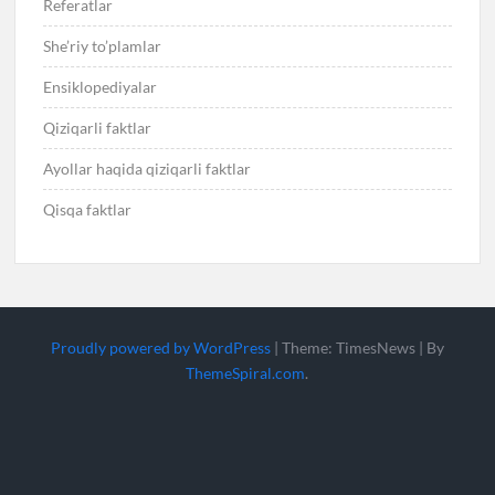
Referatlar
She’riy to’plamlar
Ensiklopediyalar
Qiziqarli faktlar
Ayollar haqida qiziqarli faktlar
Qisqa faktlar
Proudly powered by WordPress
|
Theme: TimesNews
|
By
ThemeSpiral.com
.