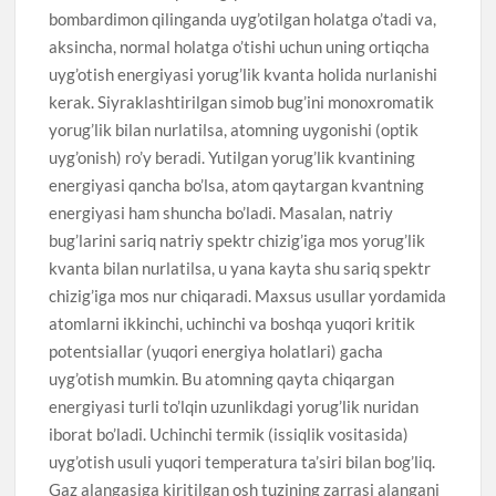
bombardimon qilinganda uyg’otilgan holatga o’tadi va,
aksincha, normal holatga o’tishi uchun uning ortiqcha
uyg’otish energiyasi yorug’lik kvanta holida nurlanishi
kerak. Siyraklashtirilgan simob bug’ini monoxromatik
yorug’lik bilan nurlatilsa, atomning uygonishi (optik
uyg’onish) ro’y beradi. Yutilgan yorug’lik kvantining
energiyasi qancha bo’lsa, atom qaytargan kvantning
energiyasi ham shuncha bo’ladi. Masalan, natriy
bug’larini sariq natriy spektr chizig’iga mos yorug’lik
kvanta bilan nurlatilsa, u yana kayta shu sariq spektr
chizig’iga mos nur chiqaradi. Maxsus usullar yordamida
atomlarni ikkinchi, uchinchi va boshqa yuqori kritik
potentsiallar (yuqori energiya holatlari) gacha
uyg’otish mumkin. Bu atomning qayta chiqargan
energiyasi turli to’lqin uzunlikdagi yorug’lik nuridan
iborat bo’ladi. Uchinchi termik (issiqlik vositasida)
uyg’otish usuli yuqori temperatura ta’siri bilan bog’liq.
Gaz alangasiga kiritilgan osh tuzining zarrasi alangani