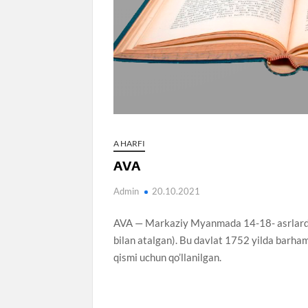
A HARFI
AVA
Admin
20.10.2021
AVA — Markaziy Myanmada 14-18- asrlarda 
bilan atalgan). Bu davlat 1752 yilda barh
qismi uchun qo’llanilgan.