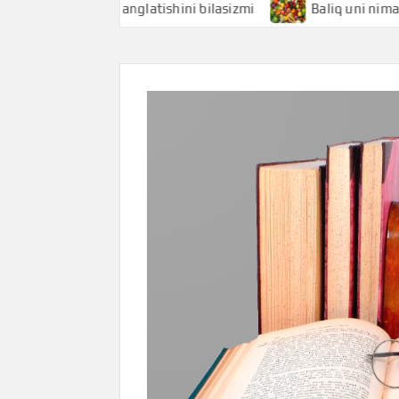
chi nimani anglatishini bilasizmi
Baliq uni nimani anglat