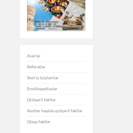
Asarlar
Referatlar
She’riy to’plamlar
Ensiklopediyalar
Qiziqarli faktlar
Ayollar haqida qiziqarli faktlar
Qisqa faktlar