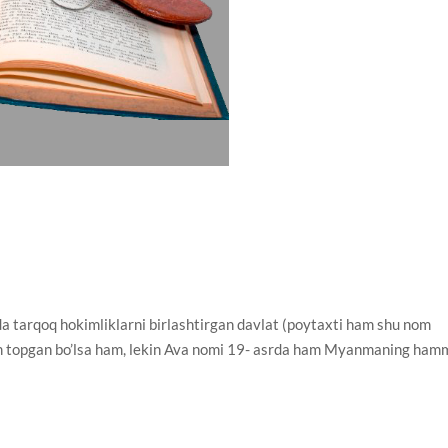
tarqoq hokimliklarni birlashtirgan davlat (poytaxti ham shu nom
am topgan bo’lsa ham, lekin Ava nomi 19- asrda ham Myanmaning ham