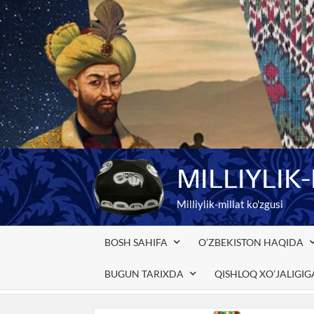
Skip
to
content
MILLIYLIK
Milliylik-millat ko'zgusi
BOSH SAHIFA
O’ZBEKISTON HAQIDA
BUGUN TARIXDA
QISHLOQ XO’JALIGI