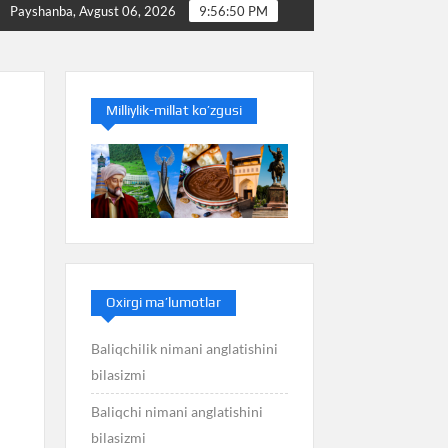
Baliq nimani anglatishini bilasizmi
Balans nimani 
Payshanba, Avgust 06, 2026
9:56:50 PM
Milliylik-millat ko’zgusi
Oxirgi ma’lumotlar
Baliqchilik nimani anglatishini
bilasizmi
Baliqchi nimani anglatishini
bilasizmi