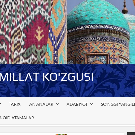
-MILLAT KO'ZGUSI
TARIX
AN’ANALAR
ADABIYOT
SO’NGGI YANGIL
GA OID ATAMALAR