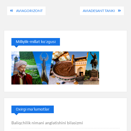
Post
AVIAGORIZONT
AVIADESANT TANKI
menyusi
Milliylik-millat ko’zgusi
Oxirgi ma’lumotlar
Baliqchilik nimani anglatishini bilasizmi