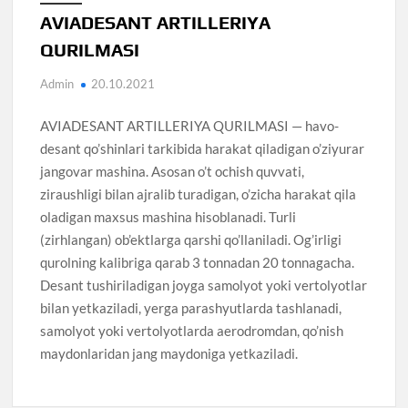
AVIADESANT ARTILLERIYA
QURILMASI
Admin
20.10.2021
AVIADESANT ARTILLERIYA QURILMASI — havo-
desant qo’shinlari tarkibida harakat qiladigan o’ziyurar
jangovar mashina. Asosan o’t ochish quvvati,
ziraushligi bilan ajralib turadigan, o’zicha harakat qila
oladigan maxsus mashina hisoblanadi. Turli
(zirhlangan) ob’ektlarga qarshi qo’llaniladi. Og’irligi
qurolning kalibriga qarab 3 tonnadan 20 tonnagacha.
Desant tushiriladigan joyga samolyot yoki vertolyotlar
bilan yetkaziladi, yerga parashyutlarda tashlanadi,
samolyot yoki vertolyotlarda aerodromdan, qo’nish
maydonlaridan jang maydoniga yetkaziladi.