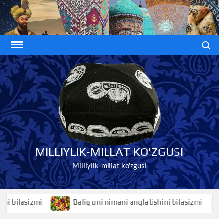
Skip
to
content
Search
MILLIYLIK-MILLAT KO'ZGUSI
Milliylik-millat ko'zgusi
ilasizmi
Baliq uni nimani anglatishini bilasizmi