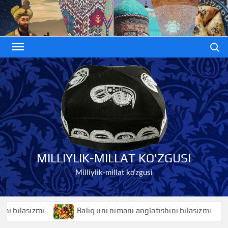
Skip
to
content
Search
MILLIYLIK-MILLAT KO'ZGUSI
Milliylik-millat ko'zgusi
ilasizmi
Baliq uni nimani anglatishini bilasizmi
B