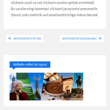
o’lchash usuli va nol o’lchash usulini qo’llab erishiladi.
Bu usullarning hammasi o’lchash jarayonini pnevmatik
(havo) yoki elektrik avtomatlashtirishga imkon beradi.
Post
AVTOMATIK YIG’ISH
AVTOMATIK NUSXALASH
menyusi
Milliylik-millat ko’zgusi