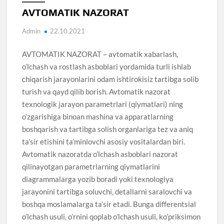
AVTOMATIK NAZORAT
Admin
22.10.2021
AVTOMATIK NAZORAT – avtomatik xabarlash,
o’lchash va rostlash asboblari yordamida turli ishlab
chiqarish jarayonlarini odam ishtirokisiz tartibga solib
turish va qayd qilib borish. Avtomatik nazorat
texnologik jarayon parametrlari (qiymatlari) ning
o’zgarishiga binoan mashina va apparatlarning
boshqarish va tartibga solish organlariga tez va aniq
ta’sir etishini ta’minlovchi asosiy vositalardan biri.
Avtomatik nazoratda o’lchash asboblari nazorat
qilinayotgan parametrlarning qiymatlarini
diagrammalarga yozib boradi yoki texnologiya
jarayonini tartibga soluvchi, detallarni saralovchi va
boshqa moslamalarga ta’sir etadi. Bunga differentsial
o’lchash usuli, o’rnini qoplab o’lchash usuli, ko’priksimon