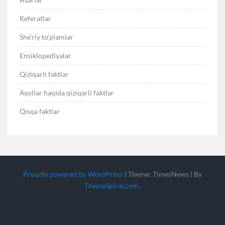
Referatlar
She’riy to’plamlar
Ensiklopediyalar
Qiziqarli faktlar
Ayollar haqida qiziqarli faktlar
Qisqa faktlar
Proudly powered by WordPress
|
Theme: TimesNews
|
By
ThemeSpiral.com
.