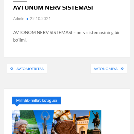
AVTONOM NERV SISTEMASI
Admin
22.10.2021
AVTONOM NERV SISTEMASI – nerv sistemasining bir
bo’limi.
Post
AVTOMOTRITSA
AVTONOMIYA
menyusi
Milliylik-millat ko’zgusi