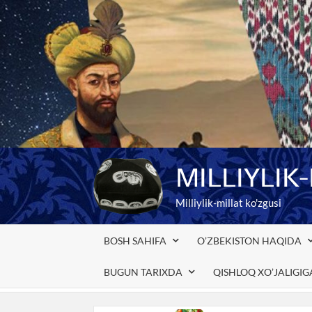
Skip
to
content
MILLIYLIK
Milliylik-millat ko'zgusi
BOSH SAHIFA
O’ZBEKISTON HAQIDA
BUGUN TARIXDA
QISHLOQ XO’JALIGI