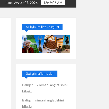
Baliq nimani anglatishini bilasizmi
Balans nimani anglat
Juma, Avgust 07, 2026
12:49:07 AM
Milliylik-millat ko’zgusi
Oxirgi ma’lumotlar
Baliqchilik nimani anglatishini
bilasizmi
Baliqchi nimani anglatishini
bilasizmi