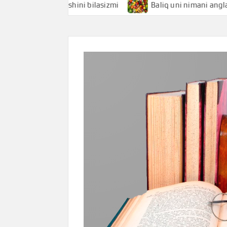
mani anglatishini bilasizmi
Baliq uni nimani anglatishini