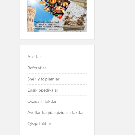
Asarlar
Referatlar
She’riy to’plamlar
Ensiklopediyalar
Qiziqarli faktlar
Ayollar haqida qiziqarli faktlar
Qisqa faktlar