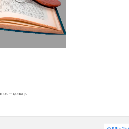
mos — qonun).
AVTONOMO