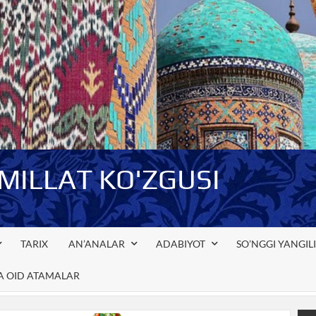
-MILLAT KO'ZGUSI
TARIX
AN’ANALAR
ADABIYOT
SO’NGGI YANGIL
GA OID ATAMALAR