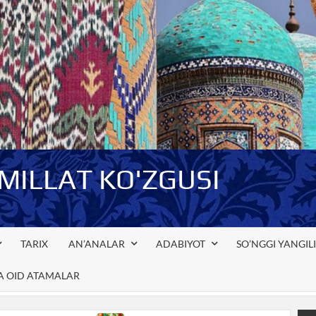
-MILLAT KO'ZGUSI
TARIX
AN’ANALAR
ADABIYOT
SO’NGGI YANGIL
GA OID ATAMALAR