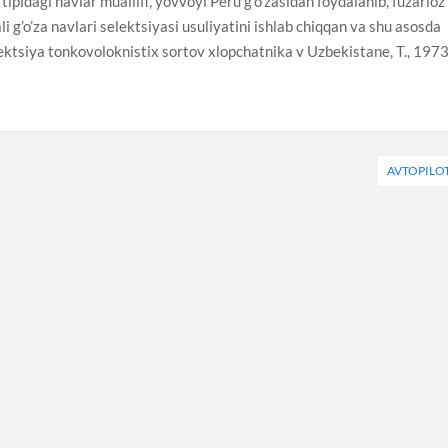
d tipidagi navlar muallifi, yovvoyi Peru g’o’zasidan foydalanib, fuzarioz
ali g’o’za navlari selektsiyasi usuliyatini ishlab chiqqan va shu asosda
elektsiya tonkovoloknistix sortov xlopchatnika v Uzbekistane, T., 1973
AVTOPILO