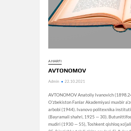
A HARFI
AVTONOMOV
Admin
22.10.2021
AVTONOMOV Anatoliy Ivanovich (1898.24.2
O’zbekiston Fanlar Akademiyasi muxbir a’zo
arbobi (1944). Ivanovo politexnika instituti
(Bayramali shahri, 1925 — 30). Butunittifoq
mudiri (1930 — 55), Toshkent qishloq xo’jal