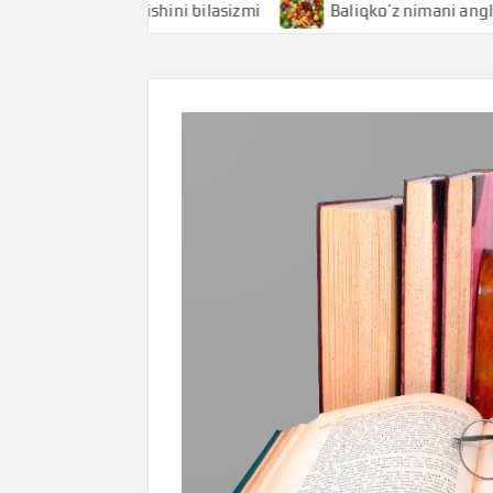
ani anglatishini bilasizmi
Baliqko’z nimani anglatishini 