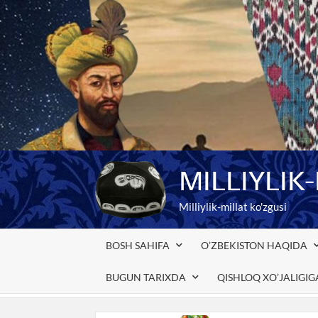
Skip
to
content
MILLIYLIK
Milliylik-millat ko'zgusi
BOSH SAHIFA
O’ZBEKISTON HAQIDA
BUGUN TARIXDA
QISHLOQ XO’JALIGI