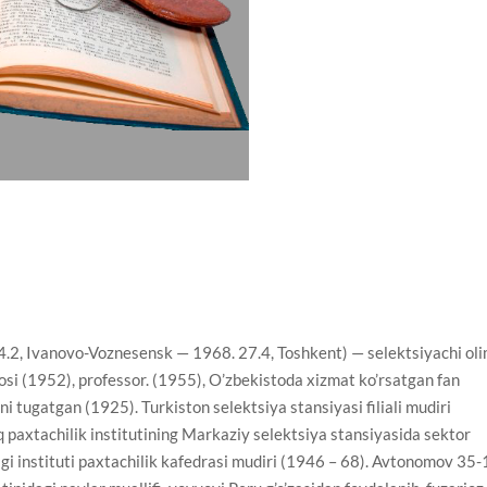
, Ivanovo-Voznesensk — 1968. 27.4, Toshkent) — selektsiyachi oli
si (1952), professor. (1955), O’zbekistoda xizmat ko’rsatgan fan
ni tugatgan (1925). Turkiston selektsiya stansiyasi filiali mudiri
 paxtachilik institutining Markaziy selektsiya stansiyasida sektor
igi instituti paxtachilik kafedrasi mudiri (1946 – 68). Avtonomov 35-