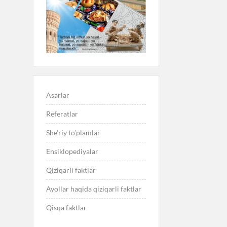
Asarlar
Referatlar
She’riy to’plamlar
Ensiklopediyalar
Qiziqarli faktlar
Ayollar haqida qiziqarli faktlar
Qisqa faktlar