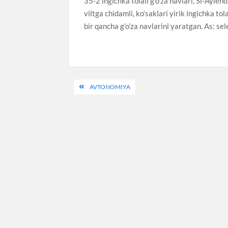
35-2 ingichka tolali g’o’za navlari, Si-Aylen
viltga chidamli, ko’saklari yirik ingichka tol
bir qancha g’o’za navlarini yaratgan. As: s
Post
AVTONOMIYA
menyusi