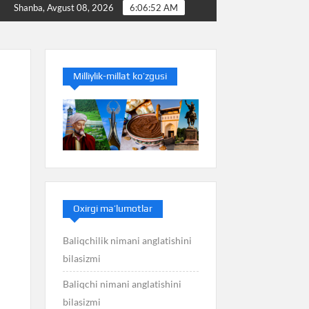
ans nimani anglatishini bilasizmi
Bakterioz nimani anglat
Shanba, Avgust 08, 2026
6:06:52 AM
Milliylik-millat ko’zgusi
Oxirgi ma’lumotlar
Baliqchilik nimani anglatishini
bilasizmi
Baliqchi nimani anglatishini
bilasizmi