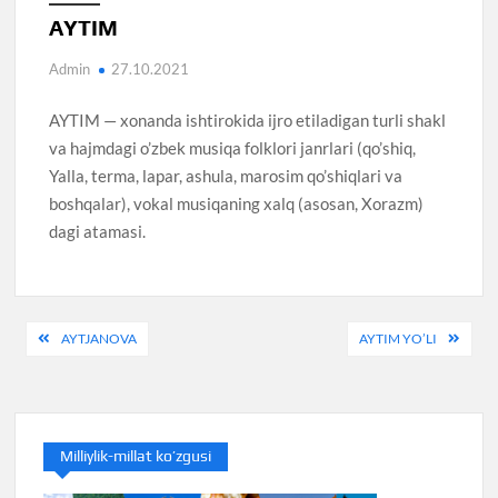
AYTIM
Admin
27.10.2021
AYTIM — xonanda ishtirokida ijro etiladigan turli shakl
va hajmdagi o’zbek musiqa folklori janrlari (qo’shiq,
Yalla, terma, lapar, ashula, marosim qo’shiqlari va
boshqalar), vokal musiqaning xalq (asosan, Xorazm)
dagi atamasi.
Post
AYTJANOVA
AYTIM YO’LI
menyusi
Milliylik-millat ko’zgusi