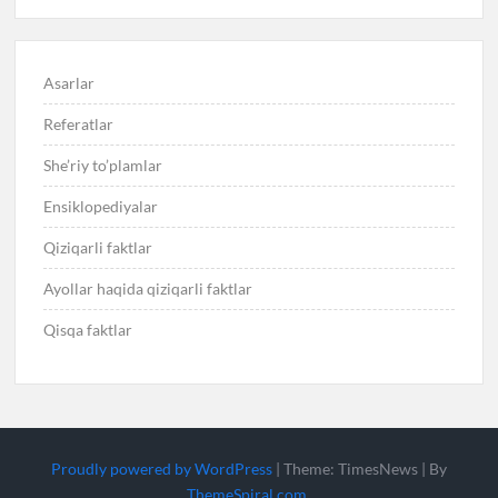
Asarlar
Referatlar
She’riy to’plamlar
Ensiklopediyalar
Qiziqarli faktlar
Ayollar haqida qiziqarli faktlar
Qisqa faktlar
Proudly powered by WordPress
|
Theme: TimesNews
|
By
ThemeSpiral.com
.