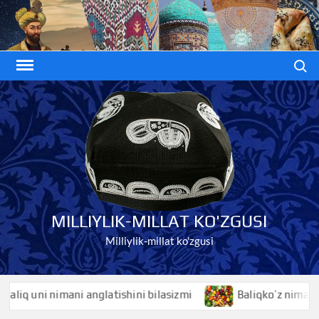
Skip
to
content
Search
MILLIYLIK-MILLAT KO'ZGUSI
Milliylik-millat ko'zgusi
q uni nimani anglatishini bilasizmi
Baliqko’z nimani angla