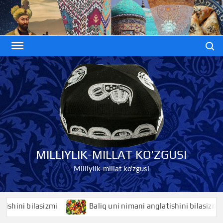
Skip
to
content
Search
MILLIYLIK-MILLAT KO'ZGUSI
Milliylik-millat ko'zgusi
ni bilasizmi
Baliq uni nimani anglatishini bilasizmi