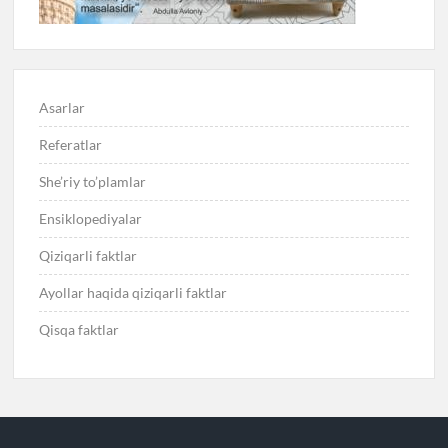
Asarlar
Referatlar
She’riy to’plamlar
Ensiklopediyalar
Qiziqarli faktlar
Ayollar haqida qiziqarli faktlar
Qisqa faktlar