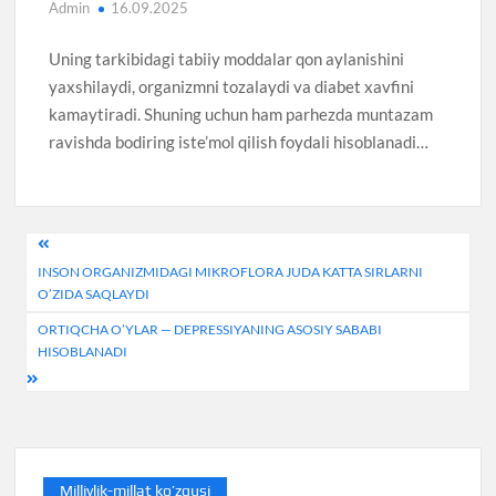
Admin
16.09.2025
Uning tarkibidagi tabiiy moddalar qon aylanishini
yaxshilaydi, organizmni tozalaydi va diabet xavfini
kamaytiradi. Shuning uchun ham parhezda muntazam
ravishda bodiring iste’mol qilish foydali hisoblanadi…
Post
INSON ORGANIZMIDAGI MIKROFLORA JUDA KATTA SIRLARNI
menyusi
O’ZIDA SAQLAYDI
ORTIQCHA O’YLAR — DEPRESSIYANING ASOSIY SABABI
HISOBLANADI
Milliylik-millat ko’zgusi